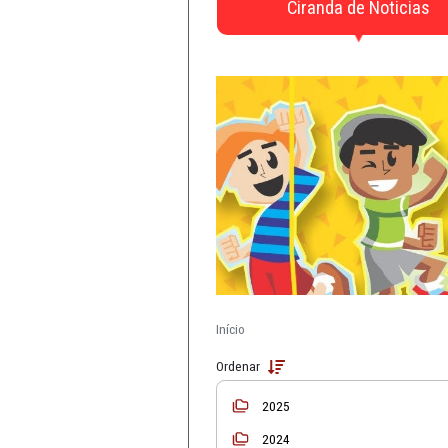
CAOs
Defesa da Infância e 
Material de Apo
Ciranda de N