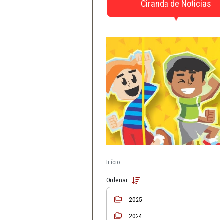
CAOs
Defesa da Infância e 
Material de Apo
Ciranda de N