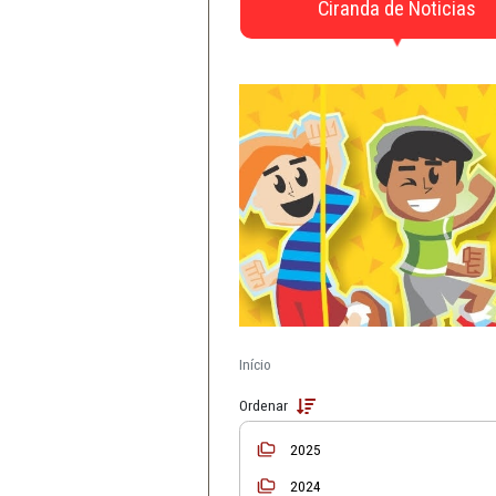
CAOs
Defesa da Infância e 
Material de Apo
Ciranda de N