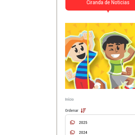
CAOs
Defesa da Infância e 
Material de Apo
Ciranda de N