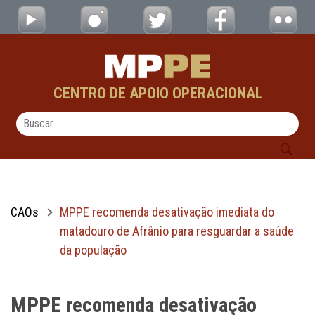
MPPE recomenda desativação imediata do m
Skip to Main Content
CENTRO DE APOIO OPERACIONAL
CAOs
MPPE recomenda desativação imediata do
matadouro de Afrânio para resguardar a saúde
da população
MPPE recomenda desativação