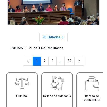
20 Entradas
Por página
Exibindo 1 - 20 de 1.621 resultados.
1
2
3
...
82
Página
Página
Página
Páginas intermediárias Usar AB
Página
Criminal
Defesa da cidadania
Defesa do
consumidor