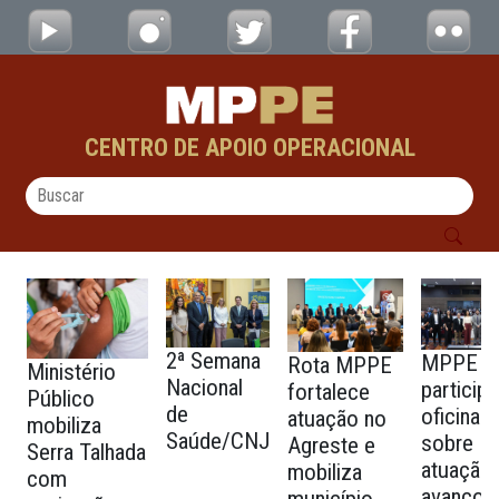
IV Macrorregião - Seminário de Integração 
Pular para o Conteúdo principal
CENTRO DE APOIO OPERACIONAL
2ª Semana
MPPE
Rota MPPE
Ministério
Nacional
particip
fortalece
Público
de
oficina
atuação no
mobiliza
Saúde/CNJ
sobre
Agreste e
Serra Talhada
atuação
mobiliza
com
avanços