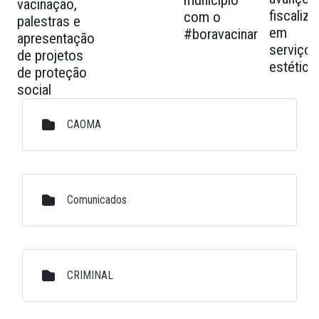
município
vacinação,
fiscaliz
com o
palestras e
em
#boravacinar
apresentação
serviços
de projetos
estética
de proteção
social
Galeria de Mídias
CAOMA
Comunicados
CRIMINAL