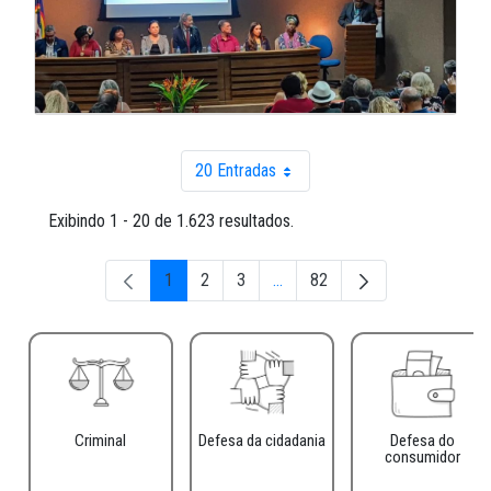
20 Entradas
Por página
Exibindo 1 - 20 de 1.623 resultados.
1
2
3
...
82
Página
Página
Página
Páginas intermediárias Usar AB
Página
Criminal
Defesa da cidadania
Defesa do
consumidor