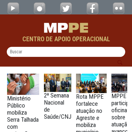
Reunião de Monitoramento - CAO Saúde, PJ
Pular para o Conteúdo principal
CENTRO DE APOIO OPERACIONAL
2ª Semana
MPPE
Rota MPPE
Ministério
Nacional
particip
fortalece
Público
de
oficina
atuação no
mobiliza
Saúde/CNJ
sobre
Agreste e
Serra Talhada
atuação
mobiliza
com
avanços