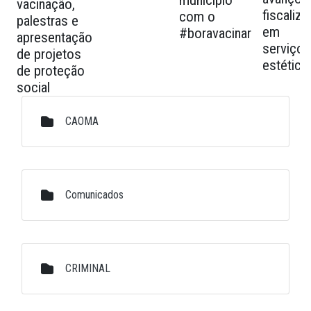
município
vacinação,
fiscaliz
com o
palestras e
em
#boravacinar
apresentação
serviços
de projetos
estética
de proteção
social
Galeria de Mídias
CAOMA
Comunicados
CRIMINAL