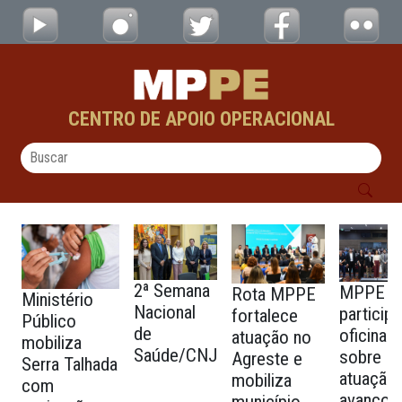
Organograma CAO - Defesa Social - testes 
Pular para o Conteúdo principal
CENTRO DE APOIO OPERACIONAL
2ª Semana
MPPE
Rota MPPE
Ministério
Nacional
particip
fortalece
Público
de
oficina
atuação no
mobiliza
Saúde/CNJ
sobre
Agreste e
Serra Talhada
atuação
mobiliza
com
avanços