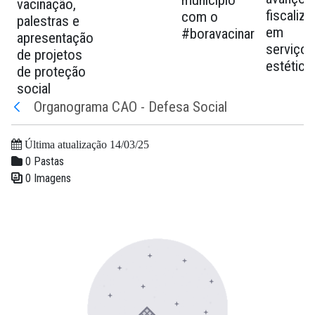
município
vacinação,
fiscaliz
com o
palestras e
em
#boravacinar
apresentação
serviços
de projetos
estética
de proteção
social
Organograma CAO - Defesa Social
Voltar
Última atualização 14/03/25
0 Pastas
0 Imagens