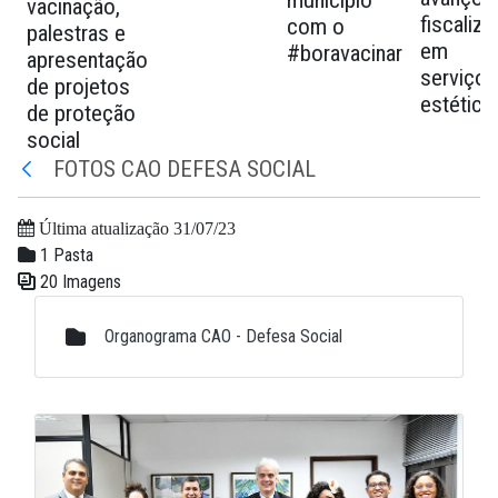
município
vacinação,
fiscaliz
com o
palestras e
em
#boravacinar
apresentação
serviços
de projetos
estética
de proteção
social
FOTOS CAO DEFESA SOCIAL
Voltar
Última atualização 31/07/23
1 Pasta
20 Imagens
Galeria de Mídias
Organograma CAO - Defesa Social
Galeria de Mídias