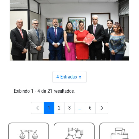
4 Entradas
Por página
Exibindo 1 - 4 de 21 resultados.
1
2
3
...
6
Página
Página
Página
Páginas intermediárias Usar A
Página