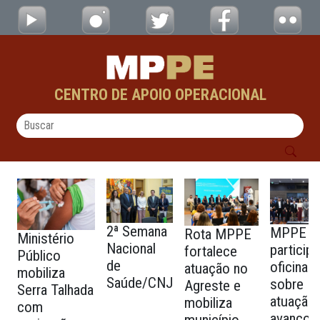
FOTOS CAO DEFESA SOCIAL - testes - CAO
Pular para o Conteúdo principal
CENTRO DE APOIO OPERACIONAL
2ª Semana
MPPE
Rota MPPE
Ministério
Nacional
particip
fortalece
Público
de
oficina
atuação no
mobiliza
Saúde/CNJ
sobre
Agreste e
Serra Talhada
atuação
mobiliza
com
avanços