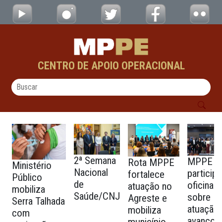
FOTOS CAO DEFESA SOCIAL - testes - CAO
Pular para o Conteúdo principal
CENTRO DE APOIO OPERACIONAL
2ª Semana
MPPE
Rota MPPE
Ministério
Nacional
particip
fortalece
Público
de
oficina
atuação no
mobiliza
Saúde/CNJ
sobre
Agreste e
Serra Talhada
atuação
mobiliza
com
avanços