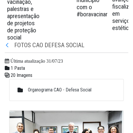
município
vacinação,
fiscaliz
com o
palestras e
em
#boravacinar
apresentação
serviços
de projetos
estética
de proteção
social
FOTOS CAO DEFESA SOCIAL
Voltar
Última atualização 31/07/23
1 Pasta
20 Imagens
Galeria de Mídias
Organograma CAO - Defesa Social
Galeria de Mídias