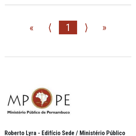
«
⟨
1
⟩
»
Roberto Lyra - Edifício Sede / Ministério Público