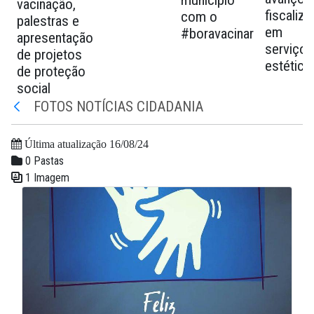
município
vacinação,
fiscaliz
com o
palestras e
em
#boravacinar
apresentação
serviços
de projetos
estética
de proteção
social
FOTOS NOTÍCIAS CIDADANIA
Voltar
Última atualização 16/08/24
0 Pastas
1 Imagem
Galeria de Mídias