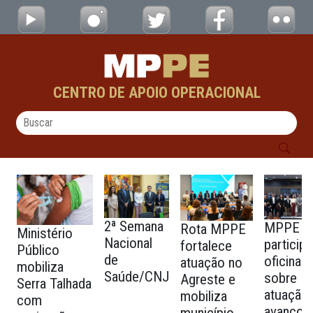
FOTOS NOTÍCIAS CIDADANIA - testes - CAO
Pular para o Conteúdo principal
CENTRO DE APOIO OPERACIONAL
2ª Semana
MPPE
Rota MPPE
Ministério
Nacional
particip
fortalece
Público
de
oficina
atuação no
mobiliza
Saúde/CNJ
sobre
Agreste e
Serra Talhada
atuação
mobiliza
com
avanços