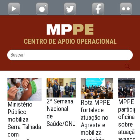
testes - CAOs
Pular para o Conteúdo principal
CENTRO DE APOIO OPERACIONAL
2ª Semana
MPPE
Rota MPPE
Ministério
Nacional
particip
fortalece
Público
de
oficina
atuação no
mobiliza
Saúde/CNJ
sobre
Agreste e
Serra Talhada
atuação
mobiliza
com
avanços