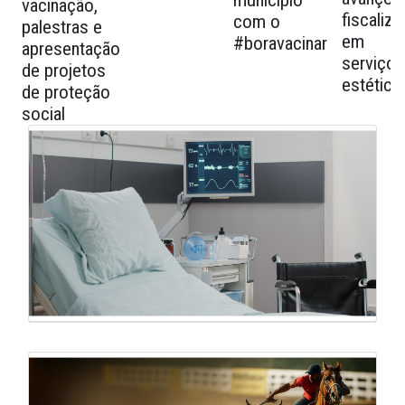
município
vacinação,
fiscaliz
com o
palestras e
em
#boravacinar
apresentação
serviços
de projetos
estética
de proteção
social
Galeria de Mídias