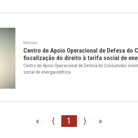
as
Noticias
Capoeiras: Promotoria reco
atividade político-partidári
Capoeiras: Promotoria recomenda aos co
no exercício da função