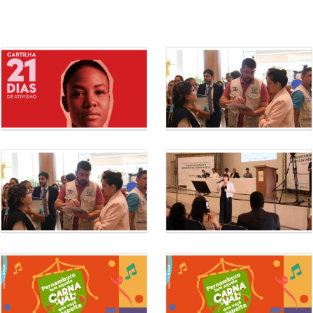
com o
fiscalização em serviç
#boravacinar
estética