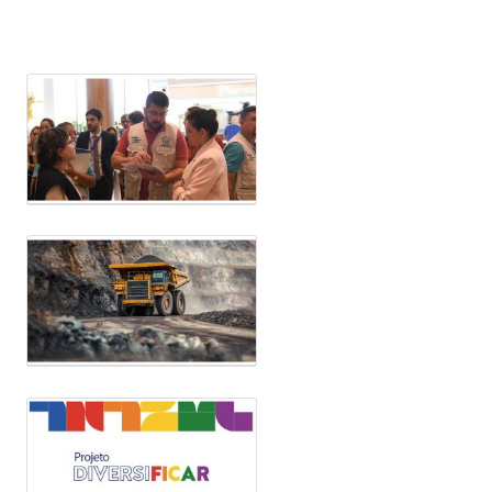
os de
Secretaria Estadual para debater
estruturação da rede