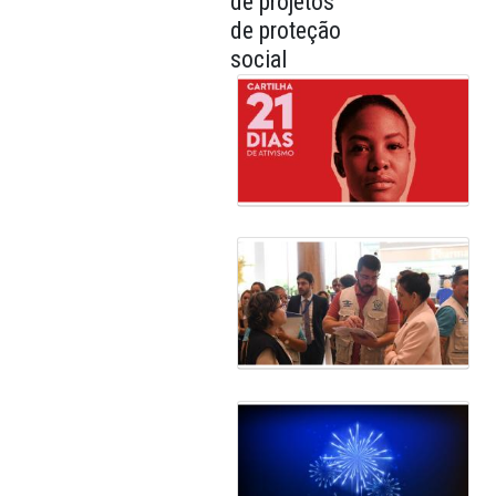
palestras e
apresentação
de projetos
de proteção
social
Galeria de Mídias