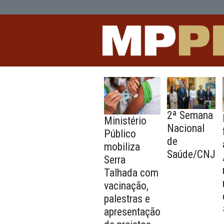
testes - CAOs
Pular para o Conteúdo principal
2ª S
Ministério
Naci
Público
de
mobiliza
Saúd
Serra
Talhada com
vacinação,