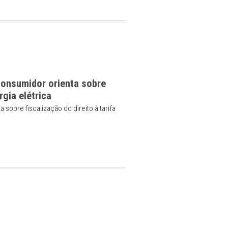
menda aos conselheiros evitar propaganda e
a no exercício da função
nselheiros evitar propaganda e atividade político-partidária