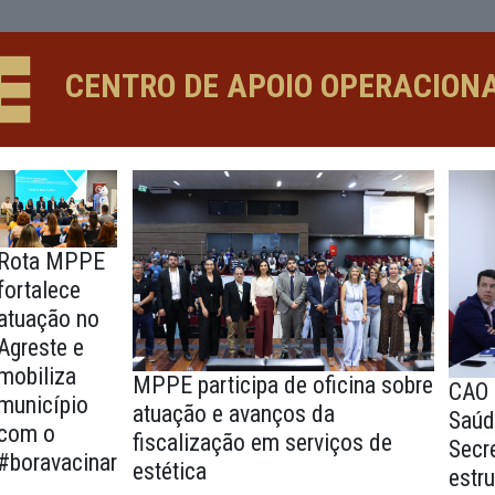
CENTRO DE APOIO 
emana
Rota MPPE
onal
fortalece
atuação no
e/CNJ
Agreste e
mobiliza
MPPE participa de ofic
município
atuação e avanços da