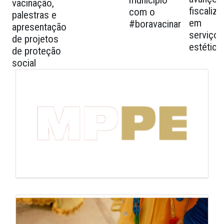
município
vacinação,
fiscaliz
com o
palestras e
em
#boravacinar
apresentação
serviços
de projetos
estética
de proteção
social
Galeria de Mídias