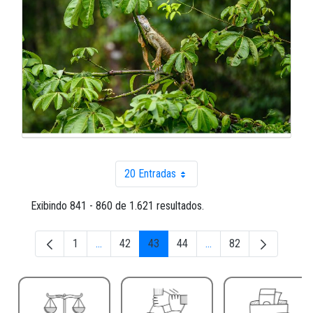
20 Entradas
Por página
Exibindo 841 - 860 de 1.621 resultados.
1
...
42
43
44
...
82
Página
Páginas intermediárias Usar ABA para navegar.
Página
Página
Página
Páginas intermediárias 
Página