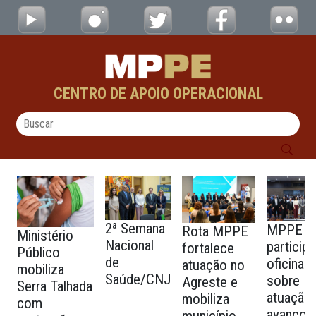
testes - CAOs
Pular para o Conteúdo principal
CENTRO DE APOIO OPERACIONAL
2ª Semana
MPPE
Rota MPPE
Ministério
Nacional
particip
fortalece
Público
de
oficina
atuação no
mobiliza
Saúde/CNJ
sobre
Agreste e
Serra Talhada
atuação
mobiliza
com
avanços