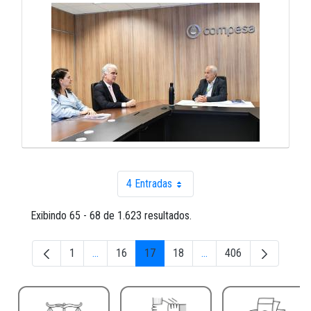
4 Entradas
Por página
Exibindo 65 - 68 de 1.623 resultados.
1
...
16
17
18
...
406
Página
Páginas intermediárias Usar ABA para navegar.
Página
Página
Página
Páginas intermediárias U
Página