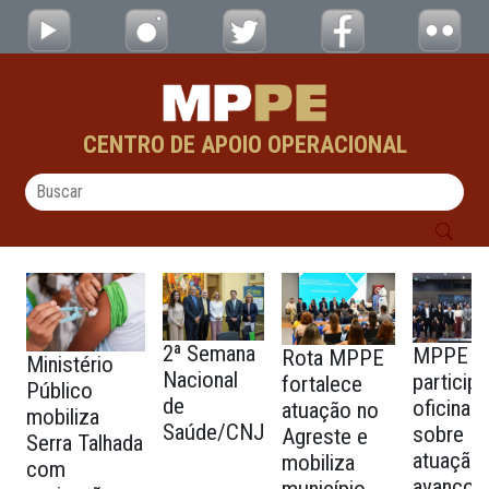
testes - CAOs
Pular para o Conteúdo principal
CENTRO DE APOIO OPERACIONAL
2ª Semana
MPPE
Rota MPPE
Ministério
Nacional
particip
fortalece
Público
de
oficina
atuação no
mobiliza
Saúde/CNJ
sobre
Agreste e
Serra Talhada
atuação
mobiliza
com
avanços