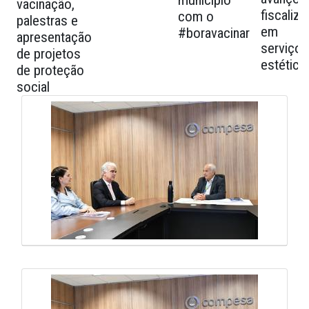
município
vacinação,
fiscaliz
com o
palestras e
em
#boravacinar
apresentação
serviços
de projetos
estética
de proteção
social
Galeria de Mídias