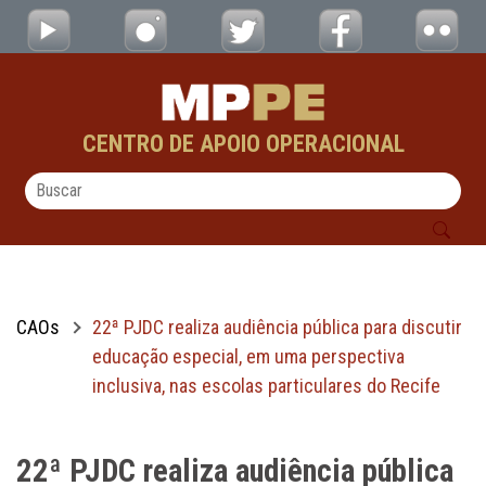
22ª PJDC realiza audiência pública para dis
Pular para o Conteúdo principal
CENTRO DE APOIO OPERACIONAL
CAOs
22ª PJDC realiza audiência pública para discutir
educação especial, em uma perspectiva
inclusiva, nas escolas particulares do Recife
22ª PJDC realiza audiência pública