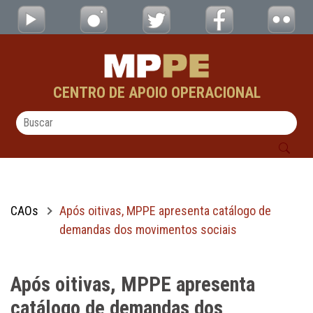
Após oitivas, MPPE apresenta catálogo de
Pular para o Conteúdo principal
CENTRO DE APOIO OPERACIONAL
CAOs
Após oitivas, MPPE apresenta catálogo de
demandas dos movimentos sociais
Após oitivas, MPPE apresenta
catálogo de demandas dos