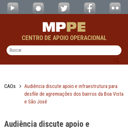
Audiência discute apoio e infraestrutura pa
Pular para o Conteúdo principal
CENTRO DE APOIO OPERACIONAL
CAOs
Audiência discute apoio e infraestrutura para
desfile de agremiações dos bairros da Boa Vista
e São José
Audiência discute apoio e