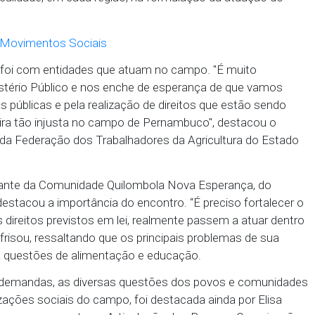
blico na efetivação de direitos nas várias áreas re
no Pessoa.
dadania ainda pontuou que, a partir da coleta das
r um grande painel que possa mapear todo o Estad
 cada localidade, em cada região, na formulação d
 encontro foi com entidades que atuam no campo. "
iva do Ministério Público e nos enche de esperança 
 políticas públicas e pela realização de direitos qu
de maneira tão injusta no campo de Pernambuco", 
de Paiva, da Federação dos Trabalhadores da Agricu
).