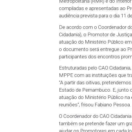
e quinta-feiras (15 e 16)
representantes de movim
Metropolitana (RMR) e d
compiladas e apresentad
audiência prevista para o
De acordo com o Coorde
Cidadania), o Promotor 
atuação do Ministério 
o documento será entre
participantes dos encon
Estruturadas pelo CAO Ci
MPPE com as instituiçõe
"A partir das oitivas, 
Estado de Pernambuco. 