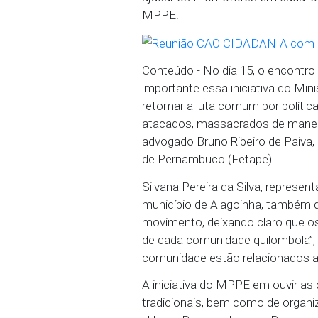
atuação do Ministério Pú
reuniões", frisou Fabia
O Coordenador do CAO Ci
também se pretende faze
ajudar os Promotores em
MPPE.
Conteúdo - No dia 15, o
importante essa iniciat
retomar a luta comum por
atacados, massacrados 
advogado Bruno Ribeiro 
de Pernambuco (Fetape