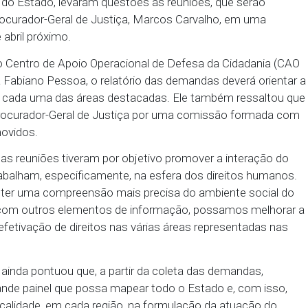
, na Sede das Promotorias de Justiça, na Boa Vista, 
entos sociais e da sociedade civil organizada da R
o Interior do Estado, levaram questões às reuniões,
as ao Procurador-Geral de Justiça, Marcos Carval
 dia 11 de abril próximo.
nador do Centro de Apoio Operacional de Defesa d
de Justiça Fabiano Pessoa, o relatório das demandas
Público em cada uma das áreas destacadas. Ele tam
gue ao Procurador-Geral de Justiça por uma comi
tros promovidos.
dadania, as reuniões tiveram por objetivo promover
s que trabalham, especificamente, na esfera dos d
pretendemos ter uma compreensão mais precisa do am
E, junto com outros elementos de informação, po