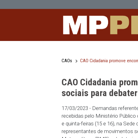
CAO Cidadania promove encontros co
Pular para o Conteúdo principal
CAOs
CAO Cidadania prom
CAO Cidadania
sociais para d
17/03/2023 - Demandas 
recebidas pelo Ministér