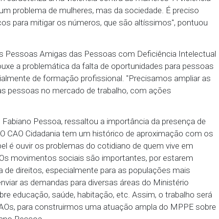
 de mulheres, coletivos antirracismo, entidades de
or enchentes e desabamentos de barreiras, entre o
 expostas as dificuldades de pessoas em situação ca
dem contar por perigo de vida. Assim como pesso
sco de assassinato dentro das unidades prisionais.
tidades e suas práticas religiosas, porque o ambie
dio Pinho, da Rede de Terreiros de Pernambuco.
 de Mulheres do Cabo, Nivete Oliveira, apresentou
violência doméstica sofrida pelas mulheres, de femin
ue também caracteriza uma violência contra as mulhe
resume a um problema de mulheres, mas da socieda
res públicos para mitigar os números, que são altís
ciação das Pessoas Amigas das Pessoas com Defici