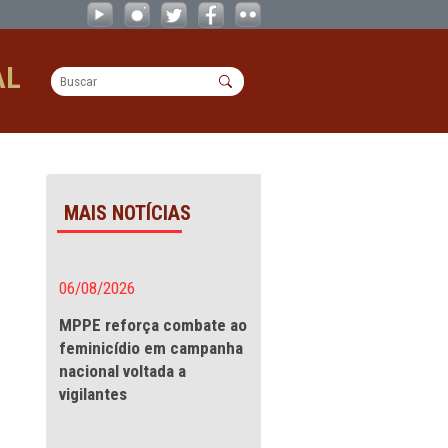
direitos humanos - CAOs
OPERACIONAL
s humanos
MAIS NOTÍCIAS
mentos
06/08/2026
MPPE reforça combate a
feminicídio em campanha
humanos foram
nacional voltada a
izados, na quarta