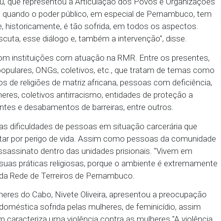
a, representante da Comunidade Quilombola Nova Esp
 também destacou a importância do encontro. “É prec
o que os direitos previstos em lei, realmente passe
mbola”, frisou, ressaltando que os principais prob
ionados a questões de alimentação e educação.
m ouvir as demandas, as diversas questões dos pov
de organizações sociais do campo, foi destacada ain
Pancararu, que representou a Articulação dos Povo
importante quando o poder público, em especial de
gente que, historicamente, é tão sofrida, em todos 
te essa escuta, esse diálogo e, também a intervençã
o deu-se com instituições com atuação na RMR. Entr
izações populares, ONGs, coletivos, etc., que trat
IV, povos de religiões de matriz africana, pessoas 