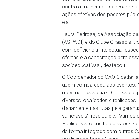
grupos LGBTQIA+, grupos
comunidades atingidas p
Entre os relatos, foram
vivem com HIV e não po
LGBTQIA+, que sofrem ri
silêncio sobre suas iden
opressor", afirmou Cláu
A Coordenadora do Grupo
com os altos índices de 
como a falta creches, q
contra a mulher não se 
ações efetivas dos pode
ela.
Laura Pedrosa, da Asso