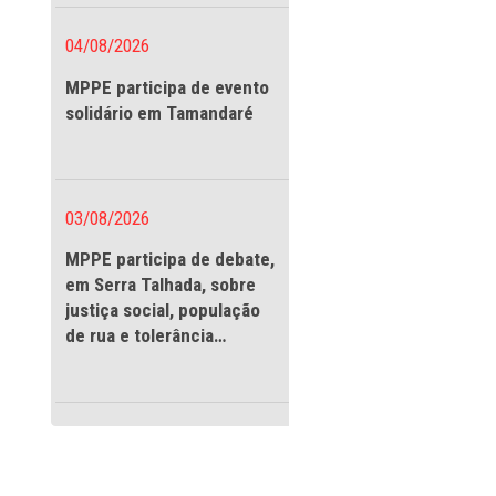
vigilantes
Recife. Assim,
egião
 que serão
ho, em uma
04/08/2026
MPPE participa de evento
a Cidadania (CAO
solidário em Tamandaré
 deverá orientar a
bém ressaltou que
ssão formada com
03/08/2026
 a interação do
MPPE participa de debate
ireitos humanos.
em Serra Talhada, sobre
justiça social, população
biente social do
de rua e tolerância
ssamos melhorar a