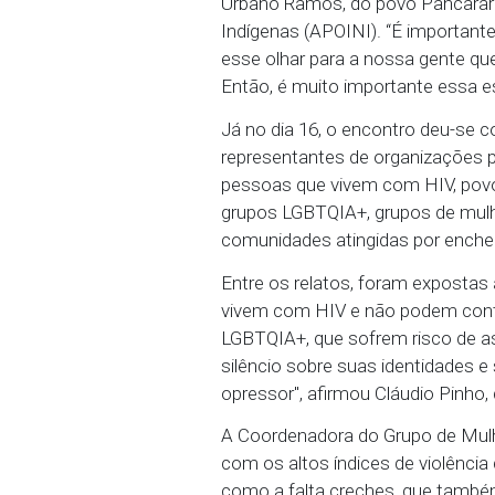
Silvana Pereira da Silv
município de Alagoinha,
movimento, deixando clar
de cada comunidade quilo
comunidade estão relac
A iniciativa do MPPE e
tradicionais, bem como 
Urbano Ramos, do povo 
Indígenas (APOINI). “É 
esse olhar para a nossa 
Então, é muito importan
Já no dia 16, o encontr
representantes de organ
pessoas que vivem com H