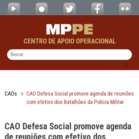
CAO Defesa Social promove agenda de reuniõ
Pular para o Conteúdo principal
CENTRO DE APOIO OPERACIONAL
CAOs
CAO Defesa Social promove agenda de reuniões
com efetivo dos Batalhões da Polícia Militar
CAO Defesa Social promove agenda
de reuniões com efetivo dos