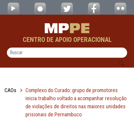
Complexo do Curado: grupo de promotores i
Pular para o Conteúdo principal
CENTRO DE APOIO OPERACIONAL
CAOs
Complexo do Curado: grupo de promotores
inicia trabalho voltado a acompanhar resolução
de violações de direitos nas maiores unidades
prisionais de Pernambuco