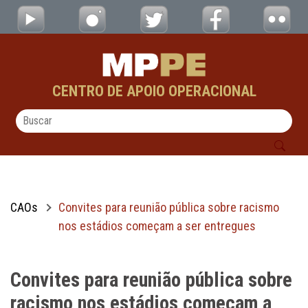
Convites para reunião pública sobre racis
Pular para o Conteúdo principal
CENTRO DE APOIO OPERACIONAL
CAOs
Convites para reunião pública sobre racismo
nos estádios começam a ser entregues
Convites para reunião pública sobre
racismo nos estádios começam a