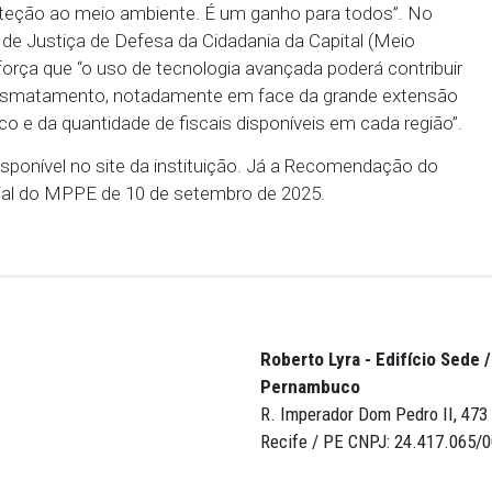
 gases de efeito estufa no contexto de emergência c
esmatamentos e queimadas. Além disso, a fiscaliz
o CNJ e pela jurisprudência para a comprovação dess
 os embargos por desmatamentos ilegais implicam 
 bancários por parte de proprietários, o que cert
duta.
stiça de Defesa da Cidadania da Capital (Meio Ambie
avanços tecnológicos, que já se encontram disponív
efesa e proteção ao meio ambiente. É um ganho para
omotor de Justiça de Defesa da Cidadania da Capi
e Lima, reforça que “o uso de tecnologia avançada po
coibir o desmatamento, notadamente em face da gr
 Pernambuco e da quantidade de fiscais disponíveis e
H está disponível no site da instituição. Já a Rec
iário Oficial do MPPE de 10 de setembro de 2025.