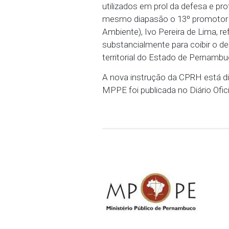
Brasil para a emissão de
reside justamente nos d
uma prática validada pel
fundamental lembrar que
obtenção de empréstimos
forte desestímulo à con
Já o 12º promotor de Ju
Souto, destaca que “os 
utilizados em prol da d
mesmo diapasão o 13º pr
Ambiente), Ivo Pereira d
substancialmente para 
territorial do Estado de
A nova instrução da CPR
MPPE foi publicada no D