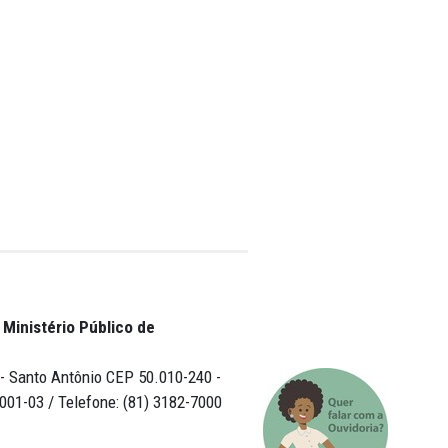
limática atual
ação remota é
es ilícitos, sendo
restrições à
amente gera um
nte), Sérgio
eis, devem ser
 todos”. No
tal (Meio
derá contribuir
ande extensão
m cada região”.
omendação do