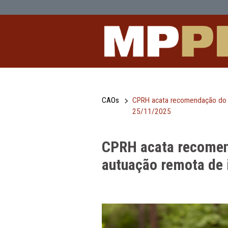
CPRH acata recomendação do MPPE e
Pular para o Conteúdo principal
CAOs
CPRH acata recomen
25/11/2025
CPRH acata re
autuação remot