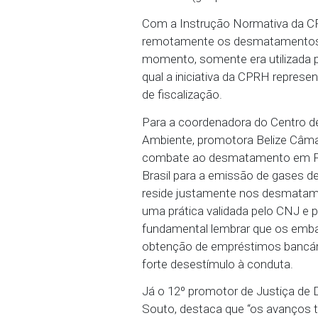
25/11/2025 - A Agência
MPPE, subscrita pelos p
Defesa do Meio Ambient
remota de infrações amb
distância (geoprocessam
Com a Instrução Normat
remotamente os desmatam
momento, somente era ut
qual a iniciativa da CP
de fiscalização.
Para a coordenadora do
Ambiente, promotora Be
combate ao desmatament