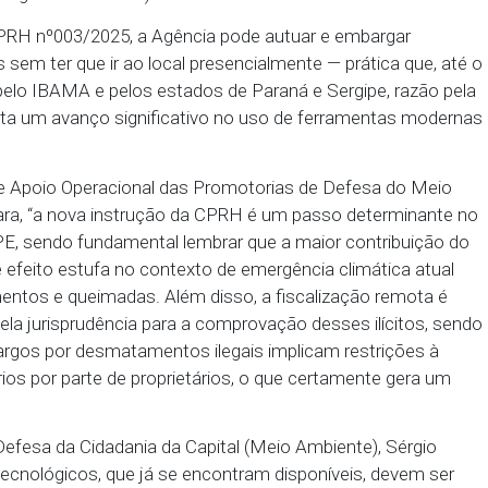
 Estadual de Meio Ambiente (CPRH) acatou a reco
romotores do meio ambiente da capital e pelo Cent
e, e regulamentou os procedimentos da Agência pa
ientais detectadas por meio de tecnologias de mo
ento e imagens de satélite).
iva da CPRH nº003/2025, a Agência pode autuar e 
entos sem ter que ir ao local presencialmente — p
ilizada pelo IBAMA e pelos estados de Paraná e Se
RH representa um avanço significativo no uso de fe
 Centro de Apoio Operacional das Promotorias de D
lize Câmara, “a nova instrução da CPRH é um passo
o em PE, sendo fundamental lembrar que a maior 