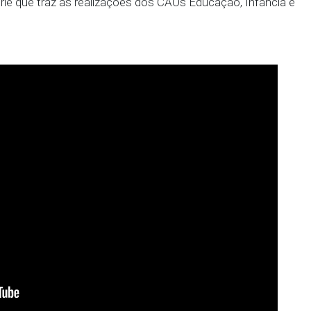
Procurador-Geral de Justiça, Marcos Carvalho.
ama da série que traz as realizações dos CAOs Educa