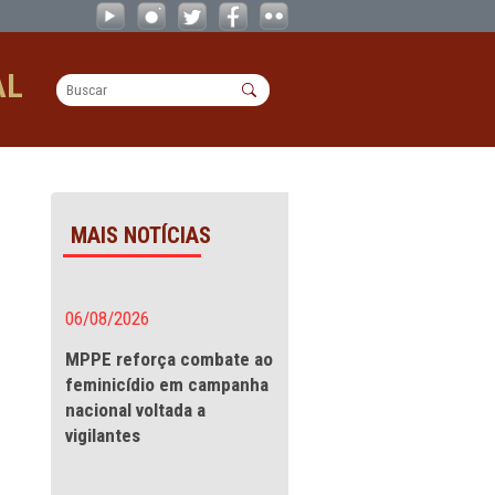
a - CAOs
OPERACIONAL
MAIS NOTÍCIAS
ia e
06/08/2026
MPPE reforça combate a
feminicídio em campanha
LOGOS COM O
nacional voltada a
racional (CAOs) e