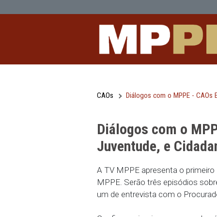
Diálogos com o MPPE - CAOs Educaçã
Pular para o Conteúdo principal
CAOs
Diálogos com o MPP
Diálogos com 
Juventude, e C
A TV MPPE apresenta o 
MPPE. Serão três episód