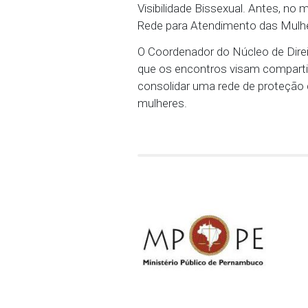
(ESMP), no 5º andar do Ed
integrar, aproximar e for
compartilhamento de tem
A atividade é aberta ao p
Projeto Lesbos ocorreu 
Visibilidade Bissexual. 
Rede para Atendimento d
O Coordenador do Núcleo
que os encontros visam c
consolidar uma rede de p
mulheres.