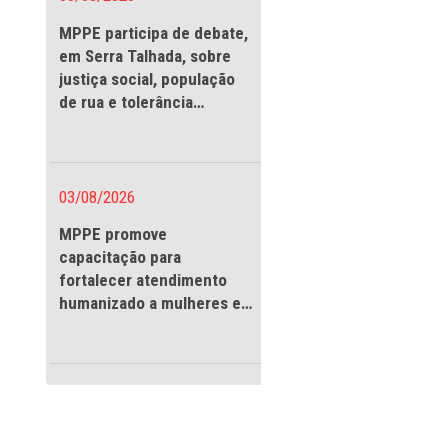
03/08/2026
MPPE participa de debate
em Serra Talhada, sobre
justiça social, população
de rua e tolerância
religiosa
Mulher (NAM) e
03/08/2026
Público de
ncontro do
MPPE promove
capacitação para
fortalecer atendimento
or do MPPE
humanizado a mulheres e