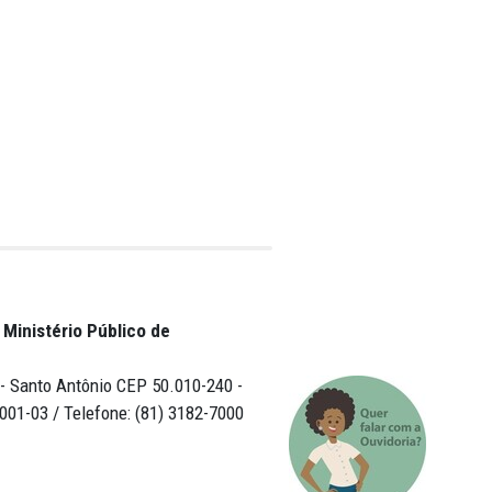
cife). O objetivo é
pessoas idosas
tir do
es.
o círculo do
o do Dia da
 Fortalecimento da
Vignoli, ressalta
cas e bissexuais,
 grupo de