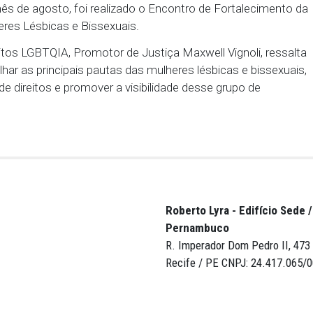
ifício Ipsep (Rua do Sol nº 143 - Santo Antônio - Re
talecer o relacionamento entre as participantes, a par
as de interesse e sugeridos pelas próprias mulher
úblico e não necessita de inscrição prévia. O primeir
no dia 23 de setembro, coincidindo com a celebraçã
Antes, no mês de agosto, foi realizado o Encontro de
as Mulheres Lésbicas e Bissexuais.
 de Direitos LGBTQIA, Promotor de Justiça Maxwell 
ompartilhar as principais pautas das mulheres lésbi
roteção de direitos e promover a visibilidade desse