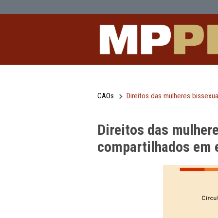
Direitos das mulheres bissexuais e 
Pular para o Conteúdo principal
CAOs
Direitos das mulher
Direitos das m
compartilhado