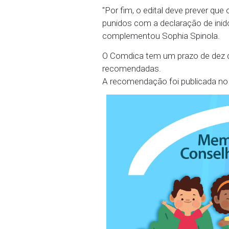
eleitores no dia da eleiç
Além disso, o MPPE ta
diretamente candidatos a
artistas; o uso de trios
que não respeitem a legi
"Por fim, o edital deve
punidos com a declaraçã
complementou Sophia S
O Comdica tem um prazo
recomendadas.
A recomendação foi publi