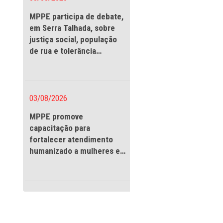
 organização do
justes no edital
03/08/2026
MPPE participa de debate
das
em Serra Talhada, sobre
ovida pelos
justiça social, população
er político,
de rua e tolerância
religiosa
mdica incluir, no
03/08/2026
o postulante ao
MPPE promove
es e agentes
capacitação para
 a disponibilização
fortalecer atendimento
e o transporte de
humanizado a mulheres e