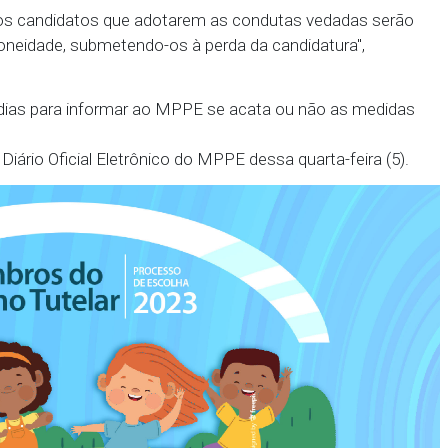
ão, seja pelo candidato ou por pessoas por ele autor
mbém recomendou que sejam proibidas propagandas
 conselheiro tutelar a partidos políticos; a realiza
 elétricos; perturbação do sossego; e o emprego de me
slação urbanística.
 prever que os candidatos que adotarem as condutas
o de inidoneidade, submetendo-os à perda da candid
pinola.
 de dez dias para informar ao MPPE se acata ou n
cada no Diário Oficial Eletrônico do MPPE dessa quar