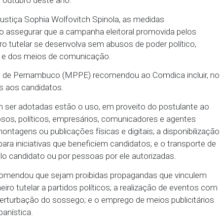
e do Adolescente (Comdica) local, responsável pela
conselheiros tutelares do município, implementar a
cada para outubro deste ano.
ora de Justiça Sophia Wolfovitch Spinola, as medi
objetivo assegurar que a campanha eleitoral prom
onselheiro tutelar se desenvolva sem abusos de pod
stitucional e dos meios de comunicação.
rio Público de Pernambuco (MPPE) recomendou ao Co
cas vedadas aos candidatos.
não podem ser adotadas estão o uso, em proveito d
res religiosos, políticos, empresários, comunicador
tinhos, montagens ou publicações físicas e digitais;
úblicos para iniciativas que beneficiem candidatos; 