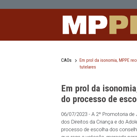
Em prol da isonomia, MPPE recomenda
Pular para o Conteúdo principal
CAOs
Em prol da isonomi
tutelares
Em prol da iso
do processo de
06/07/2023 - A 2ª Promo