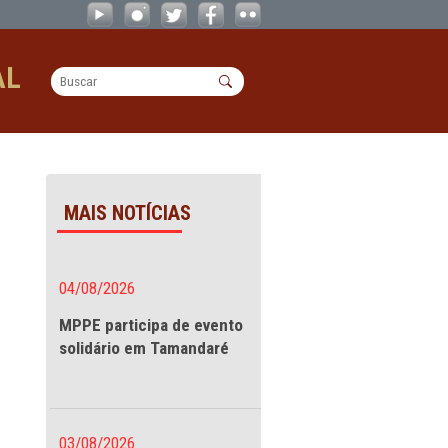
colha de conselheiros tutelares - C
OPERACIONAL
de conselheiros
MAIS NOTÍCIAS
 no edital
04/08/2026
res
MPPE participa de evento
solidário em Tamandaré
nselho Municipal