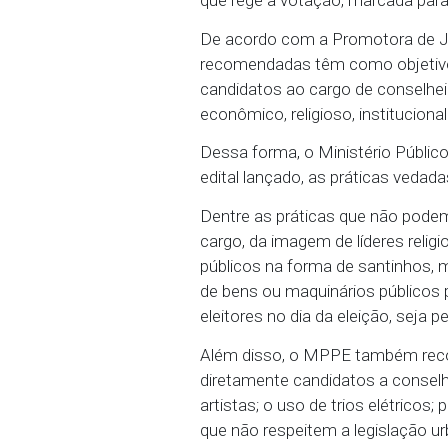
dos Direitos da Criança 
processo de escolha dos 
que rege a votação, mar
De acordo com a Promot
recomendadas têm como 
candidatos ao cargo de c
econômico, religioso, in
Dessa forma, o Ministé
edital lançado, as práti
Dentre as práticas que 
cargo, da imagem de líde
públicos na forma de san
de bens ou maquinários p