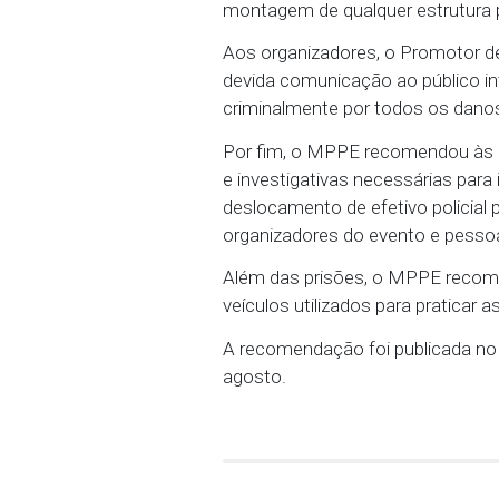
mínima de segurança, com
Militar alerta, com bas
registros de participant
sem uso de equipamentos
da recomendação.
Por esse motivo, o Minis
meio da Guarda Municipal
montagem de qualquer es
Aos organizadores, o Pr
devida comunicação ao p
criminalmente por todos 
Por fim, o MPPE recomen
e investigativas necessár