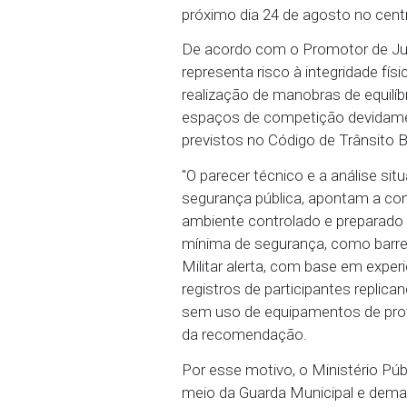
montagem de qualquer es
22/08/2025 - Como resu
Pernambuco (MPPE), a Pre
informaram sobre a suspe
próximo dia 24 de agost
De acordo com o Promoto
representa risco à integ
realização de manobras d
espaços de competição d
previstos no Código de Tr
"O parecer técnico e a an
segurança pública, apon
ambiente controlado e pr