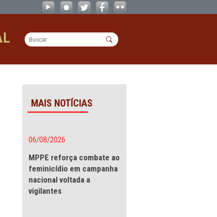
es suspenderam evento que estimula p
OPERACIONAL
penderam evento que
MAIS NOTÍCIAS
tura,
06/08/2026
 que
MPPE reforça combate a
feminicídio em campanha
8/2025
nacional voltada a