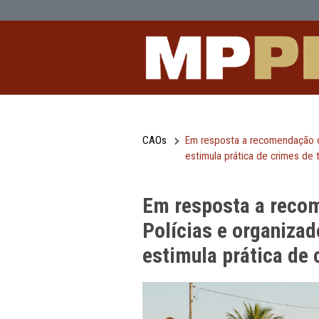
Em resposta a recomendação do MPPE,
Pular para o Conteúdo principal
CAOs
Em resposta a reco
estimula prática de
Em resposta a
Polícias e org
estimula práti