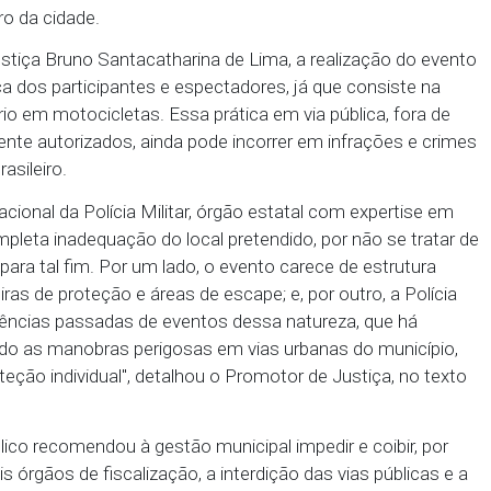
trutura para a realização desse evento.
ltado de uma recomendação expedida pelo Ministéri
feitura de Surubim, as Polícias Militar e Civil e os
nsão do "4º Festival de Grau de Surubim", evento p
o no centro da cidade.
r de Justiça Bruno Santacatharina de Lima, a real
ridade física dos participantes e espectadores, já qu
e equilíbrio em motocicletas. Essa prática em via pú
evidamente autorizados, ainda pode incorrer em in
ânsito Brasileiro.
álise situacional da Polícia Militar, órgão estatal c
tam a completa inadequação do local pretendido, por
eparado para tal fim. Por um lado, o evento carece 