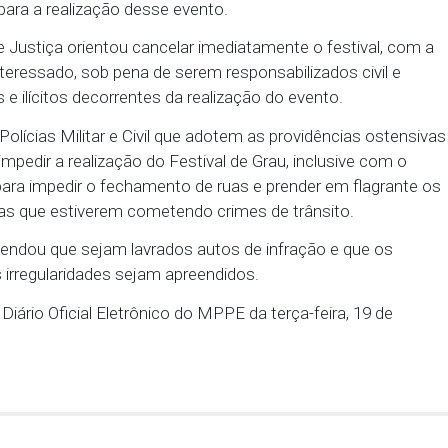
o barreiras de proteção e áreas de escape; e, por o
e em experiências passadas de eventos dessa naturez
es replicando as manobras perigosas em vias urbanas
 de proteção individual", detalhou o Promotor de Ju
tério Público recomendou à gestão municipal impedir 
 e demais órgãos de fiscalização, a interdição das v
trutura para a realização desse evento.
omotor de Justiça orientou cancelar imediatamente o
úblico interessado, sob pena de serem responsabiliz
os danos e ilícitos decorrentes da realização do ev
dou às Polícias Militar e Civil que adotem as provi
ias para impedir a realização do Festival de Grau, i