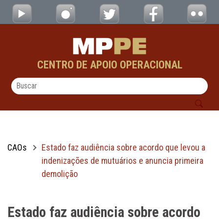
Estado faz audiência sobre acordo que lev
Pular para o Conteúdo principal
CENTRO DE APOIO OPERACIONAL
CAOs
Estado faz audiência sobre acordo que levou a
indenizações de mutuários e anuncia primeira
demolição
Estado faz audiência sobre acordo