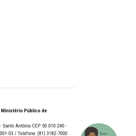
do e em figuras
gundo a liderança
ambuco, Maria
so artesanato e
abalho de
ressaltou a
, como as artesãs
o pelo que lutar,
oje parte dessa
e do artesanato",
ateriais.