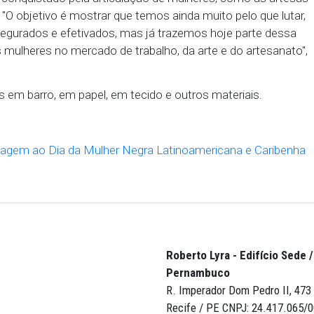
o de Tamandaré, que expuseram suas peças em teci
rísticas aludiram às religiões de matriz africana. Se
dora do Movimento Quilombola do Estado de Pern
rtante divulgar o nosso trabalho, nossa origem, nos
munidade quilombola existe".
a Ivana Botelho, que é coordenadora do Grupo de Tr
mo do MPPE (GT Racismo), organizador do evento, 
o trabalho conquistado pela articulação de mulheres
mbolas. "O objetivo é mostrar que temos ainda muit
 serem assegurados e efetivados, mas já trazemos h
ão dessas mulheres no mercado de trabalho, da arte 
s produtos em barro, em papel, em tecido e outros m