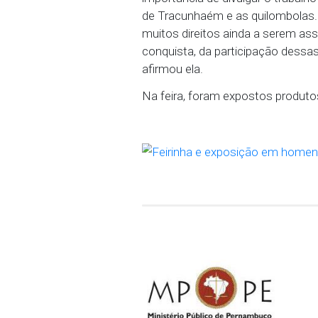
Agostinho e do Quilomb
alegóricas, cujas caracte
do Onze Negras e funda
José de Fátima:" É impo
mostrar ao povo que co
A Procuradora de Justiç
Enfrentamento ao Racis
importância de divulgar 
de Tracunhaém e as quilo
muitos direitos ainda a
conquista, da participaç
afirmou ela.
Na feira, foram exposto