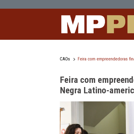
Feira com empreendedoras finaliza 
Pular para o Conteúdo principal
CAOs
Feira com empreend
Feira com emp
Negra Latino-