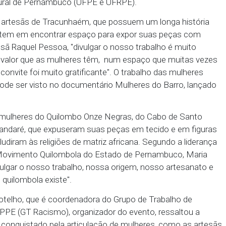
io Público de Pernambuco (MPPE) realizou, na terça 
a Capital, na Boa Vista, a Exposição e Feira com M
inância da programação da Semana da Mulher Negr
 que contou com diversas atividades promovidas pe
 Federal Rural de Pernambuco (UFPE e UFRPE).
 mulheres artesãs de Tracunhaém, que possuem um l
 mas persistem em encontrar espaço para expor sua
m a artesã Raquel Pessoa, "divulgar o nosso trabal
s mostra o valor que as mulheres têm, num espaço 
so, esse convite foi muito gratificante". O trabalho
também pode ser visto no documentário Mulheres do
eira as mulheres do Quilombo Onze Negras, do Ca