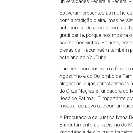
02/08/2024 - O Ministér
Promotorias de Justiça d
Quilombolas, como culm
americana e Caribenha,
universidades Federal e
Estiveram presentes as
com a tradição oleira,
autonomia. De acordo co
gratificante, porque no
não somos vistas. Por is
oleiras de Tracunhaém 
este ano no YouTube.
Também compuseram a f