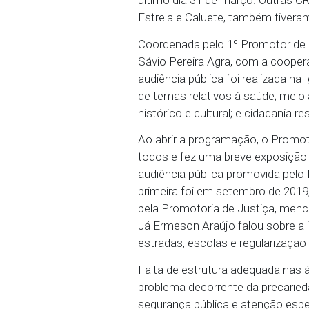
principais demandas d
Garanhuns, o Ministéri
último dia 31 de março. 
Estrela e Caluete, tamb
Coordenada pelo 1º Pro
Sávio Pereira Agra, com
audiência pública foi re
de temas relativos à sa
histórico e cultural; e cid
Ao abrir a programação,
todos e fez uma breve e
audiência pública prom
primeira foi em setembro
pela Promotoria de Just