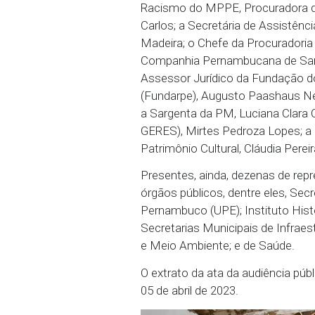
(DNIT). Ao Ministério d
providências no sentido d
deliberações, também fico
especificamente, das co
forma híbrida – presencia
Além do Promotor de Jus
também fizeram parte d
Racismo do MPPE, Procur
Carlos; a Secretária de 
Madeira; o Chefe da Pro
Companhia Pernambucan
Assessor Jurídico da Fu
(Fundarpe), Augusto Paas
a Sargenta da PM, Lucian