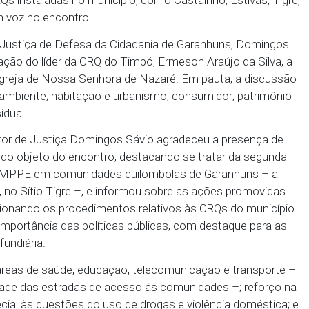
a Comunidade Remanescente de Quilombo (CRQ) do 
o Público de Pernambuco (MPPE) promoveu uma audi
Outras CRQs instaladas no município, como Castainho
ém tiveram voz no encontro.
motor de Justiça de Defesa da Cidadania de Garan
 a cooperação do líder da CRQ do Timbó, Ermeson Ara
alizada na Igreja de Nossa Senhora de Nazaré. Em pa
úde; meio ambiente; habitação e urbanismo; consumi
adania residual.
 o Promotor de Justiça Domingos Sávio agradeceu 
xposição do objeto do encontro, destacando se tra
ovida pelo MPPE em comunidades quilombolas de G
 de 2019, no Sítio Tigre –, e informou sobre as aç
iça, mencionando os procedimentos relativos às CR