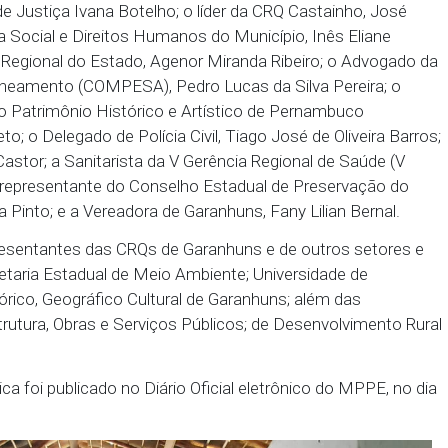
as Telecomunicações, o encaminhamento foi relativo
e disponibilizar sinal de celular nas localidades. Den
u definido na audiência pública, que reuniões para t
ndições das estradas e da segurança das CROs serã
l e online – no próximo dia 17 de abril.
tiça Domingos Sávio e do líder da CRQ do Timbó, 
a composição da mesa, a Coordenadora do Grupo d
adora de Justiça Ivana Botelho; o líder da CRQ Ca
Assistência Social e Direitos Humanos do Município, 
curadoria Regional do Estado, Agenor Miranda Ribei
a de Saneamento (COMPESA), Pedro Lucas da Silva
ndação do Patrimônio Histórico e Artístico de Per
haus Neto; o Delegado de Polícia Civil, Tiago José d
a Clara Castor; a Sanitarista da V Gerência Regiona