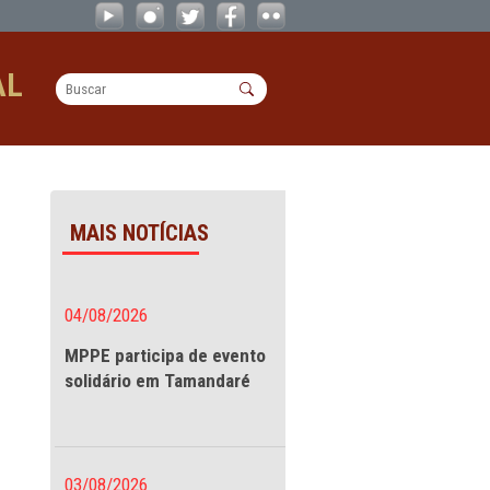
des Remanescentes de Quilombos - C
OPERACIONAL
nescentes de
MAIS NOTÍCIAS
 interesse
04/08/2026
os
MPPE participa de evento
solidário em Tamandaré
em como ouvir as