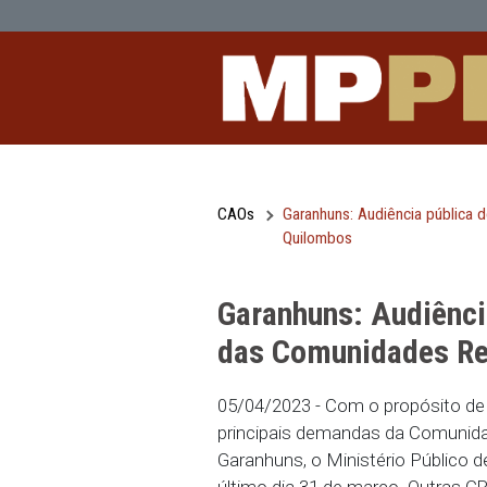
Garanhuns: Audiência pública deba
Pular para o Conteúdo principal
CAOs
Garanhuns: Audiênc
Quilombos
Garanhuns: Aud
das Comunidad
05/04/2023 - Com o prop