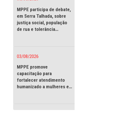
Timbó, em
ência pública no
03/08/2026
, Estivas, Tigre,
MPPE participa de debate
em Serra Talhada, sobre
huns, Domingos
justiça social, população
újo da Silva, a
de rua e tolerância
uta, a discussão
religiosa
dor; patrimônio
03/08/2026
a presença de
tar da segunda
MPPE promove
aranhuns – a
capacitação para
ões promovidas
fortalecer atendimento
Qs do município.
humanizado a mulheres e