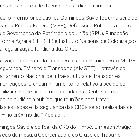
 sobre a importância das políticas públicas, com de
arização fundiária.
uada nas áreas de saúde, educação, telecomunicaçã
precariedade das estradas de acesso às comunidade
nção especial às questões do uso de drogas e violên
oram alguns dos pontos destacados na audiência p
egistradas, o Promotor de Justiça Domingos Sávio
ndo Ministério Público Federal (MPF), Defensoria P
oordenação e Governança do Patrimônio da União (S
erras e Reforma Agrária (ITERPE) e Instituto Nacion
) sobre a regularização fundiária das CRQs.
to e sinalização das estradas de acesso às com
icipal de Segurança, Trânsito e Transporte (AMSTT) 
–, e o Departamento Nacional de Infraestrutura de T