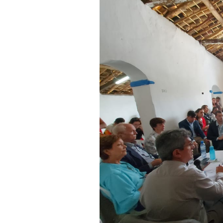
GERES), Mirtes Pedroza 
Patrimônio Cultural, Cláu
Presentes, ainda, dezen
órgãos públicos, dentre 
Pernambuco (UPE); Instit
Secretarias Municipais d
e Meio Ambiente; e de S
O extrato da ata da audiê
05 de abril de 2023.