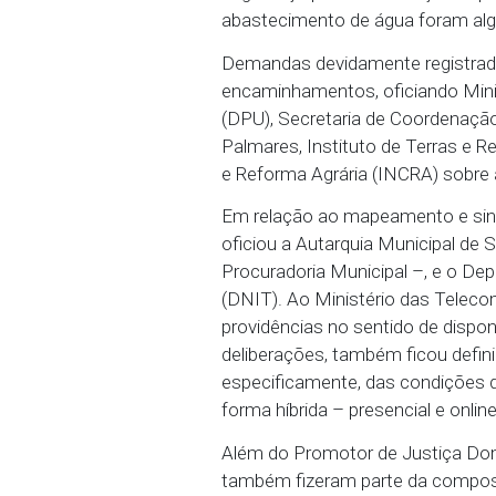
Já Ermeson Araújo falou
estradas, escolas e regul
Falta de estrutura adeq
problema decorrente da 
segurança pública e ate
abastecimento de água f
Demandas devidamente r
encaminhamentos, oficia
(DPU), Secretaria de C
Palmares, Instituto de T
e Reforma Agrária (INCRA
Em relação ao mapeamen
oficiou a Autarquia Mun
Procuradoria Municipal 