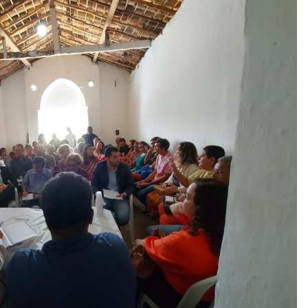
Lopes; a representante do Conselho Estadual de P
dia Pereira Pinto; e a Vereadora de Garanhuns, Fany L
as de representantes das CRQs de Garanhuns e de o
eles, Secretaria Estadual de Meio Ambiente; Univers
uto Histórico, Geográfico Cultural de Garanhuns; a
e Infraestrutura, Obras e Serviços Públicos; de Des
aúde.
ncia pública foi publicado no Diário Oficial eletrôni