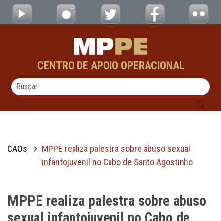
MPPE realiza palestra sobre abuso sexual i
Pular para o Conteúdo principal
CENTRO DE APOIO OPERACIONAL
CAOs
MPPE realiza palestra sobre abuso sexual
infantojuvenil no Cabo de Santo Agostinho
MPPE realiza palestra sobre abuso
sexual infantojuvenil no Cabo de