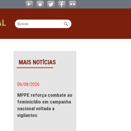
anização da Festa de São Sebastião 
OPERACIONAL
 da Festa de São
MAIS NOTÍCIAS
ra garantir
06/08/2026
stião
MPPE reforça combate a
feminicídio em campanha
nacional voltada a
ração de um Termo