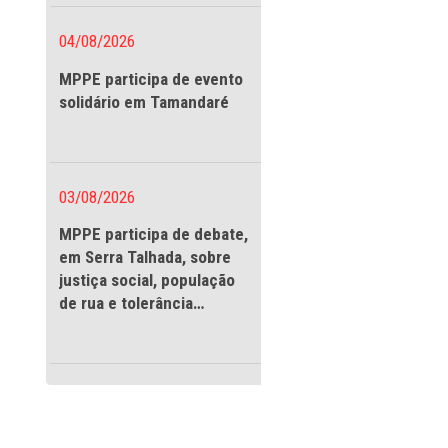
vigilantes
ar de Pernambuco
a organização da
e no distrito de
04/08/2026
ustiça de Bonito
MPPE participa de evento
ualmente após as
solidário em Tamandaré
peza do pátio do
por orientar e
mes de vidro e
 funcionarão
03/08/2026
MPPE participa de debate
essária para
em Serra Talhada, sobre
ários de
justiça social, população
ros pontos de
de rua e tolerância