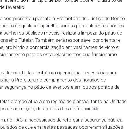
ta (TAC) com a Prefeitura de Bonito, Polícia Milit
lar visando promover as condições de segurança e 
tradicional evento do município de Bonito, que ocorr
s 24 e 25 de fevereiro.
feitura se comprometeu perante a Promotoria de J
ar o desligamento de qualquer aparelho sonoro pont
ponibilizar banheiros públicos móveis, realizar a lim
sença do Conselho Tutelar. Também será responsável 
 de bebidas, proibindo a comercialização em vasilha
ios de funcionamento para os estabelecimentos que
u a providenciar toda a estrutura operacional nec
evento, auxiliar a Prefeitura no cumprimento dos hor
 e prestar segurança no pátio de eventos e em out