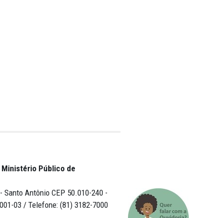
religiosa
 tanto na Unidade
dade.
urança pública,
reram situações
estejos, bem como
tes que
elecidas
 e do Adolescente.
i publicado
2024.