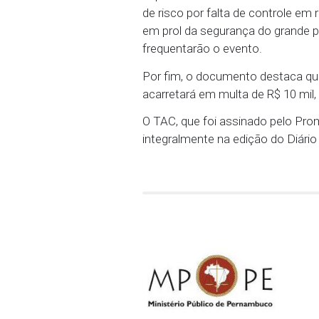
concentração na cidade
No que concerne ao Cons
Básica de Saúde quanto 
Os compromissários reco
especialmente devido a
de risco por falta de c
em prol da segurança do
frequentarão o evento.
Por fim, o documento d
acarretará em multa de 
O TAC, que foi assinado 
integralmente na edição 