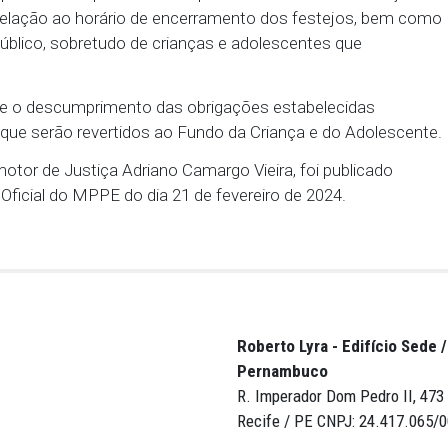
.
elho Tutelar, o órgão atuará em regime de plantão,
nos pontos de animação, durante os dias de festivi
nheceram, no TAC, a necessidade de reforçar a seg
os fatos apurados de que em festas passadas ocor
ontrole em relação ao horário de encerramento dos f
 grande público, sobretudo de crianças e adolescen
estaca que o descumprimento das obrigações estab
R$ 10 mil, que serão revertidos ao Fundo da Criança
pelo Promotor de Justiça Adriano Camargo Vieira, fo
do Diário Oficial do MPPE do dia 21 de fevereiro de 