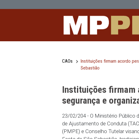
Instituições firmam acordo perante 
Pular para o Conteúdo principal
CAOs
Instituições firmam
Sebastião
Instituições f
segurança e or
23/02/204 - O Ministéri