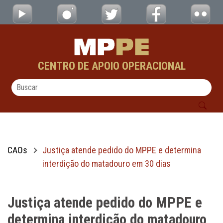
Justiça atende pedido do MPPE e determina
Pular para o Conteúdo principal
CENTRO DE APOIO OPERACIONAL
CAOs
Justiça atende pedido do MPPE e determina
interdição do matadouro em 30 dias
Justiça atende pedido do MPPE e
determina interdição do matadouro