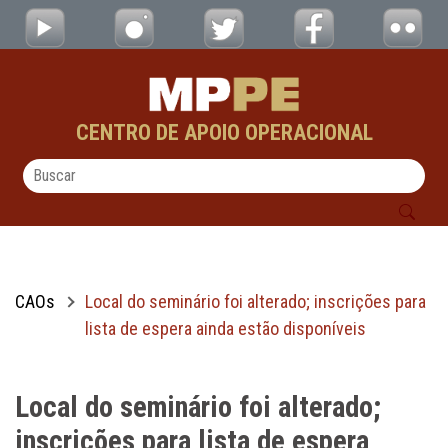
Local do seminário foi alterado; inscrições 
Pular para o Conteúdo principal
CENTRO DE APOIO OPERACIONAL
CAOs
Local do seminário foi alterado; inscrições para
lista de espera ainda estão disponíveis
Local do seminário foi alterado;
inscrições para lista de espera