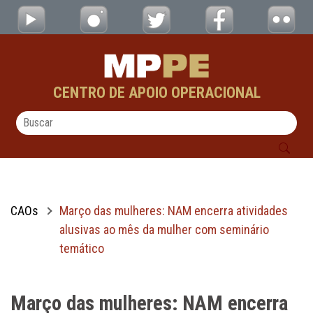
Março das mulheres: NAM encerra atividad
Pular para o Conteúdo principal
CENTRO DE APOIO OPERACIONAL
CAOs
Março das mulheres: NAM encerra atividades
alusivas ao mês da mulher com seminário
temático
Março das mulheres: NAM encerra