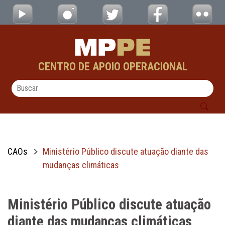
Ministério Público discute atuação diante
Pular para o Conteúdo principal
CENTRO DE APOIO OPERACIONAL
CAOs
Ministério Público discute atuação diante das
mudanças climáticas
Ministério Público discute atuação
diante das mudanças climáticas