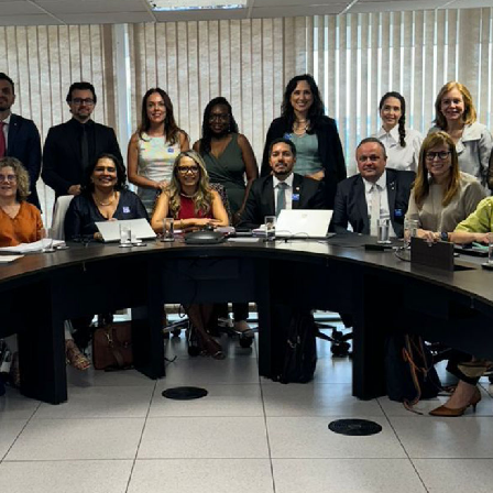
 informações são obtidas por meio de questionários 
e Justiça e membros do MP.
e, nos últimos três anos, 88% das unidades do Minis
 para melhorar os serviços de acolhimento familia
/21 e Conjunta 02/24. Além disso, 65% dos MPs
s em creches e garantir o acesso à pré-escola, se
ipes multidisciplinares para oferecer suporte técni
infantil.
ecretaria de Comunicação Social do CNMP