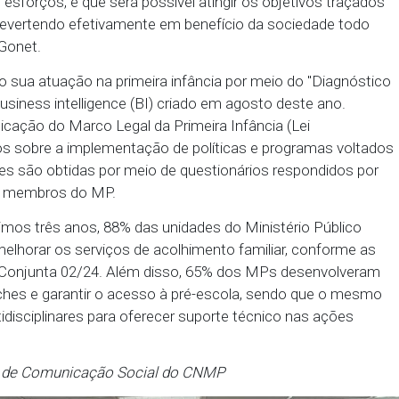
no bojo do seminário Primeiros Passos, realizado 
 e 12 de novembro. O evento trouxe palestras com es
s sobre os três eixos prioritários do projeto, que foi
te do Conselho, Paulo Gonet.
 o comprometimento das unidades ministeriais como
 para implementação de políticas públicas voltadas 
 primeira infância. Somente por uma atuação conjun
 soma de esforços, é que será possível atingir os o
Passos, revertendo efetivamente em benefício da s
nfatizou Gonet.
 reforçado sua atuação na primeira infância por mei
inel de business intelligence (BI) criado em agosto
rar a aplicação do Marco Legal da Primeira Infância
coleta dados sobre a implementação de políticas e p