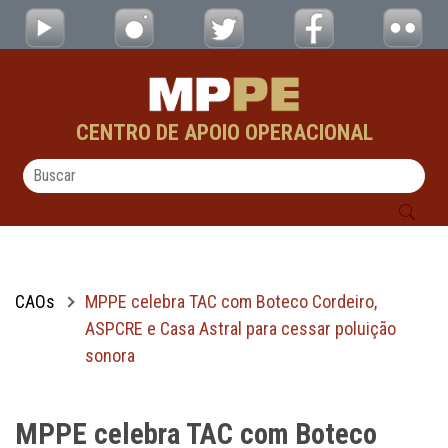
MPPE celebra TAC com Boteco Cordeiro, ASP
Pular para o Conteúdo principal
CENTRO DE APOIO OPERACIONAL
CAOs
MPPE celebra TAC com Boteco Cordeiro,
ASPCRE e Casa Astral para cessar poluição
sonora
MPPE celebra TAC com Boteco