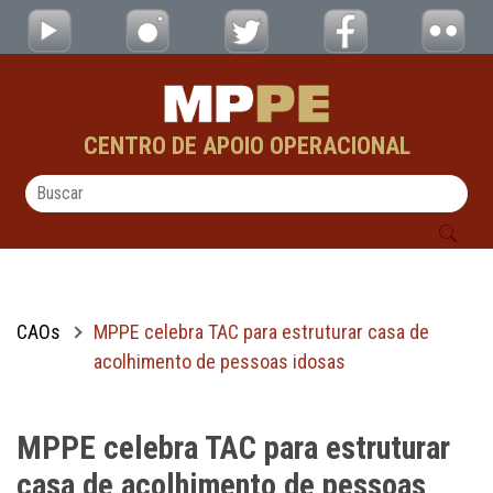
MPPE celebra TAC para estruturar casa de 
Pular para o Conteúdo principal
CENTRO DE APOIO OPERACIONAL
CAOs
MPPE celebra TAC para estruturar casa de
acolhimento de pessoas idosas
MPPE celebra TAC para estruturar
casa de acolhimento de pessoas