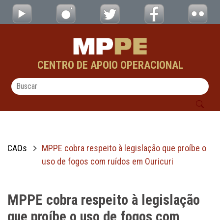
MPPE cobra respeito à legislação que proíb
Pular para o Conteúdo principal
CENTRO DE APOIO OPERACIONAL
CAOs
MPPE cobra respeito à legislação que proíbe o
uso de fogos com ruídos em Ouricuri
MPPE cobra respeito à legislação
que proíbe o uso de fogos com