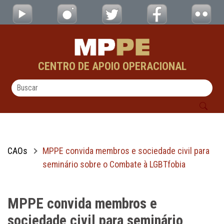
MPPE convida membros e sociedade civil p
Pular para o Conteúdo principal
CENTRO DE APOIO OPERACIONAL
CAOs
MPPE convida membros e sociedade civil para
seminário sobre o Combate à LGBTfobia
MPPE convida membros e
sociedade civil para seminário