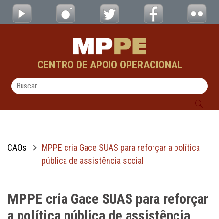
MPPE cria Gace SUAS para reforçar a polític
Pular para o Conteúdo principal
CENTRO DE APOIO OPERACIONAL
CAOs
MPPE cria Gace SUAS para reforçar a política
pública de assistência social
MPPE cria Gace SUAS para reforçar
a política pública de assistência