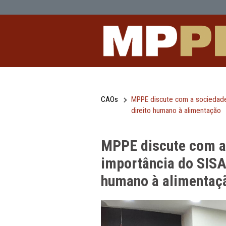
MPPE discute com a sociedade civil 
Pular para o Conteúdo principal
CAOs
MPPE discute com a 
direito humano à al
MPPE discute c
importância do
humano à alim