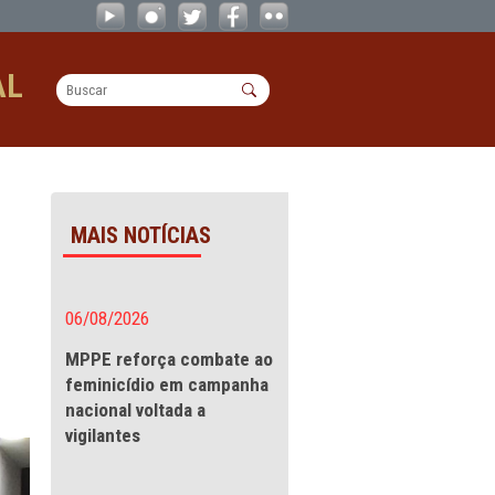
ISAN e da exigibilidade do direito h
OPERACIONAL
a exigibilidade do
MAIS NOTÍCIAS
s públicos
06/08/2026
reito
MPPE reforça combate a
feminicídio em campanha
nacional voltada a