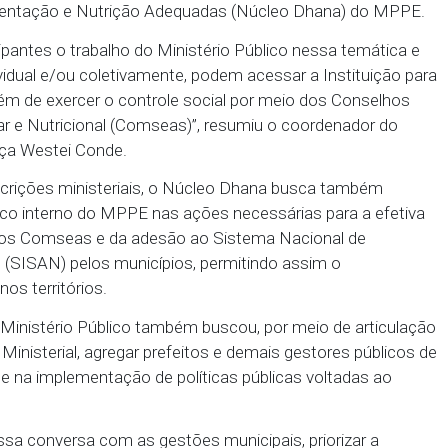
 também promover o engajamento do público nas 
o Público de Pernambuco (MPPE) realizou em Ouricur
Apoio do Projeto Segurança Alimentar e Controle Soci
 e gestores públicos de todo o Sertão do Araripe, co
no à Alimentação e Nutrição Adequadas (Núcleo D
s participantes o trabalho do Ministério Público n
ipe, individual e/ou coletivamente, podem acessar a
o direito, além de exercer o controle social por meio
 Alimentar e Nutricional (Comseas)”, resumiu o co
 de Justiça Westei Conde.
as circunscrições ministeriais, o Núcleo Dhana bu
do público interno do MPPE nas ações necessárias
namento dos Comseas e da adesão ao Sistema Naci