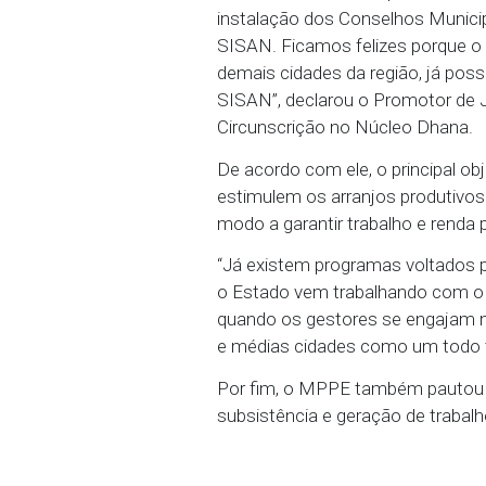
Segurança Alimentar e N
fortalecimento do control
ENCONTRO COM GESTORES
coordenada pela 1ª Circu
dez municípios da região
enfrentamento da fome
“Estamos buscando, por 
instalação dos Conselho
SISAN. Ficamos felizes 
demais cidades da regiã
SISAN”, declarou o Prom
Circunscrição no Núcle
De acordo com ele, o pri