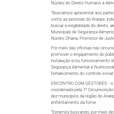
Núcleo Dhana busca
06/11/2024 - O Ministéri
outubro, a 5ª Oficina de 
reuniu a sociedade civil
Núcleo do Direito Huma
“Buscamos apresentar ao
como as pessoas do Arar
buscar a exigibilidade d
Municipais de Segurança
Núcleo Dhana, Promotor
Por meio das oficinas n
promover o engajamento 
instalação e/ou funcio