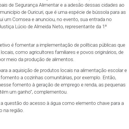
utricional (SISAN) pelos municípios, permitindo ass
e social nos territórios.
 - o Ministério Público também buscou, por meio
nscrição Ministerial, agregar prefeitos e demais ges
 do Araripe na implementação de políticas públicas 
.
meio dessa conversa com as gestões municipais, pr
s Municipais de Segurança Alimentar e a adesão d
porque o município de Ouricuri, que é uma espécie d
o, já possui um Comsea e anunciou, no evento, sua 
otor de Justiça Lúcio de Almeida Neto, representan
o Dhana.
ncipal objetivo é fomentar a implementação de polít