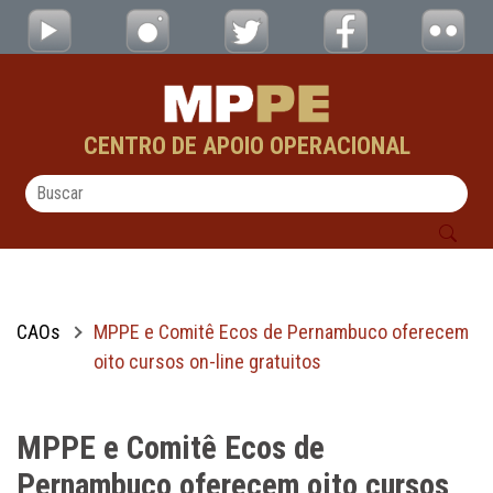
MPPE e Comitê Ecos de Pernambuco oferecem
Pular para o Conteúdo principal
CENTRO DE APOIO OPERACIONAL
CAOs
MPPE e Comitê Ecos de Pernambuco oferecem
oito cursos on-line gratuitos
MPPE e Comitê Ecos de
Pernambuco oferecem oito cursos