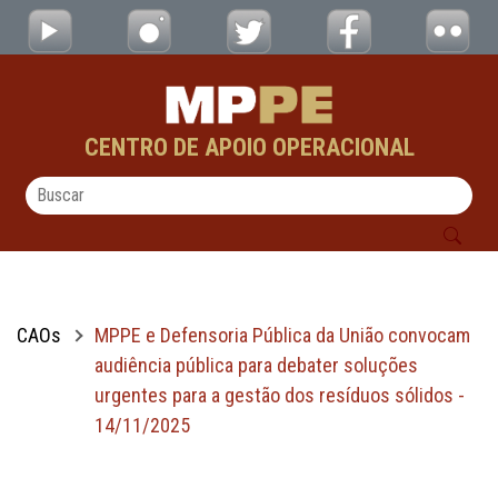
MPPE e Defensoria Pública da União convoc
Pular para o Conteúdo principal
CENTRO DE APOIO OPERACIONAL
CAOs
MPPE e Defensoria Pública da União convocam
audiência pública para debater soluções
urgentes para a gestão dos resíduos sólidos -
14/11/2025