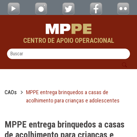
MPPE entrega brinquedos a casas de acolhi
Pular para o Conteúdo principal
CENTRO DE APOIO OPERACIONAL
CAOs
MPPE entrega brinquedos a casas de
acolhimento para crianças e adolescentes
MPPE entrega brinquedos a casas
de acolhimento para crianças e