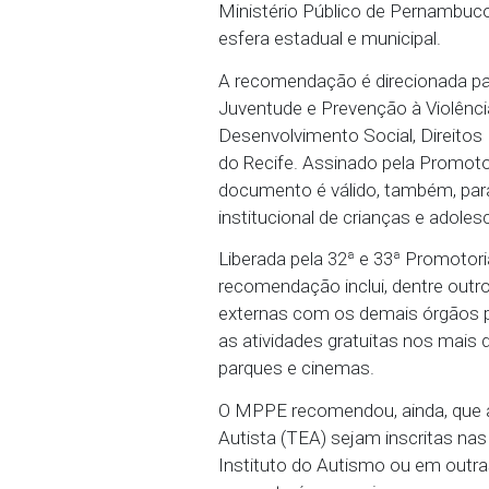
11/07/2023 - Visando gar
adolescentes acolhidos po
Ministério Público de 
esfera estadual e munici
A recomendação é direci
Juventude e Prevenção à
Desenvolvimento Social
do Recife. Assinado pel
documento é válido, tam
institucional de criança
Liberada pela 32ª e 33ª 
recomendação inclui, den
externas com os demais 
as atividades gratuitas 