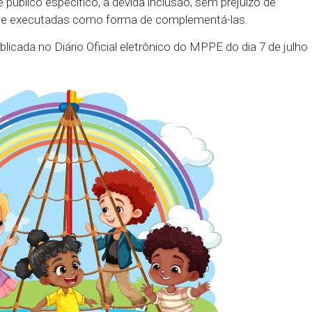
da, que as crianças e adolescentes com Transtorn
ritas nas atividades gratuitas promovidas pela Clíni
 em outras que se mostrarem adequadas a esse públ
para esse público específico, a devida inclusão, sem
rogramadas e executadas como forma de complement
o foi publicada no Diário Oficial eletrônico do MPPE