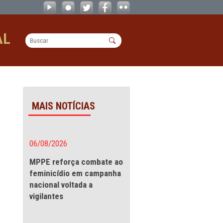
as e adolescentes no período de féri
OPERACIONAL
lescentes no período
MAIS NOTÍCIAS
idades
06/08/2026
íodo de
MPPE reforça combate a
feminicídio em campanha
nacional voltada a