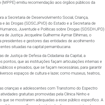
antir a promoção de atividades de cultura e lazer pa
r várias instituições do Recife, durante o período de
Pernambuco (MPPE) emitiu recomendação aos órgãos
pal.
onada para a Secretaria de Desenvolvimento Social,
 Violência e às Drogas (SDSCJPVD) do Estado e a 
, Direitos Humanos, Juventude e Políticas sobre 
a Promotora de Justiça Jecqueline Guilherme Aymar 
bém, para presidentes e gestores das entidades de
s e adolescentes situadas na capital pernambucana.
Promotorias de Justiça de Defesa da Cidadania da Cap
tre outros pontos, que as instituições façam articu
órgãos públicos e privados, que se façam necessária
nos mais diversos espaços de cultura e lazer, como 