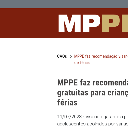
MPPE faz recomendação visando garan
Pular para o Conteúdo principal
CAOs
MPPE faz recomendaç
de férias
MPPE faz reco
gratuitas para
férias