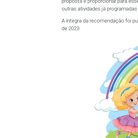
parques e cinemas.
O MPPE recomendou, ain
Autista (TEA) sejam insc
Instituto do Autismo ou
proposta é proporcionar 
outras atividades já p
A íntegra da recomendaçã
de 2023.