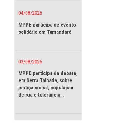
vigilantes
ra as crianças e
 férias, o
 públicos da
04/08/2026
 Criança,
MPPE participa de evento
Secretaria de
solidário em Tamandaré
Drogas (SDSDHJPD)
Elihimas, o
 acolhimento
03/08/2026
MPPE participa de debate
ital, a
em Serra Talhada, sobre
lações internas e
justiça social, população
s, para garantir
de rua e tolerância
museus, teatros,