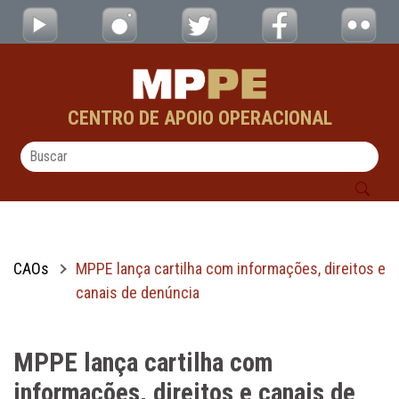
MPPE lança cartilha com informações, direi
Pular para o Conteúdo principal
CENTRO DE APOIO OPERACIONAL
CAOs
MPPE lança cartilha com informações, direitos e
canais de denúncia
MPPE lança cartilha com
informações, direitos e canais de