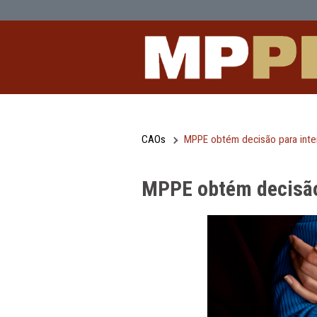
MPPE obtém decisão para interdição d
Pular para o Conteúdo principal
CAOs
MPPE obtém decisão 
MPPE obtém dec