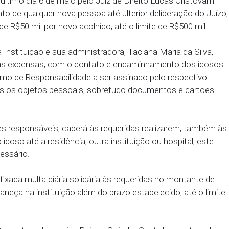
Cível da Comarca de São Lourenço da Mata acatou 
ernambuco (MPPE) na ação civil pública (ACP) núme
riu parcialmente tutela de urgência para determinar a
ão de Longa Permanência para Idosos (ILPI) Cantinho
dida no último dia 6 de maio pelo Juiz de Direito 
colhimento de qualquer nova pessoa até ulterior del
solidária de R$50 mil por novo acolhido, até o limite
decisão, a Instituição e sua administradora, Taciana 
r, às suas expensas, com o contato e encaminha
diante Termo de Responsabilidade a ser assinado pe
ão de todos os objetos pessoais, sobretudo docume
s.