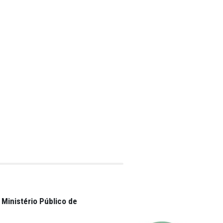
lizarem, também às
 hospital, este
 no montante de
cido, até o limite
has, autora da
eriguar supostas
 da instituição;
stação do serviço
nte, foi
ridades