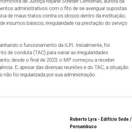
 familiares responsáveis, caberá às requeridas rea
ência do idoso até a residência, outra instituição ou
strar necessário.
o, foi fixada multa diária solidária às requeridas
que permaneça na instituição além do prazo estabele
do a Promotora de Justiça Rejane Strieder Centel
procedimentos administrativos com o fito de se av
 como: prática de maus-tratos contra os idosos dentro
iene; falta de insumos básicos; irregularidade na pre
acompanhando o funcionamento da ILPI. Inicialme
justamento de conduta (TAC) para sanar as irregula