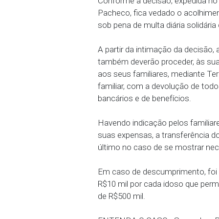
15/05/2024 - A 2ª Vara 
Ministério Público de P
54.2024.8.17.3350 e defe
provisória da Instituiç
Conforme a decisão, expe
Pacheco, fica vedado o a
sob pena de multa diária 
A partir da intimação da 
também deverão procede
aos seus familiares, me
familiar, com a devoluç
bancários e de benefício