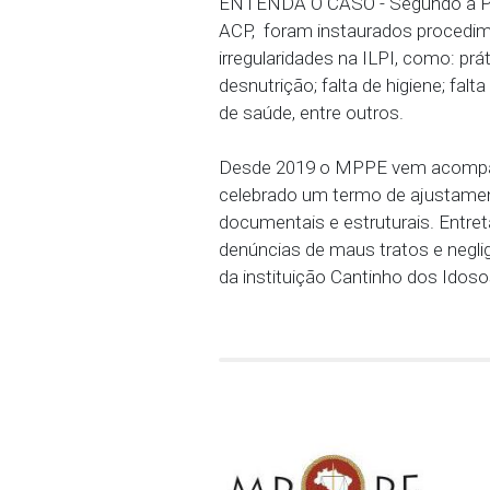
Havendo indicação pelos
suas expensas, a transfer
último no caso de se mo
Em caso de descumpriment
R$10 mil por cada idoso 
de R$500 mil.
ENTENDA O CASO - Segun
ACP, foram instaurados 
irregularidades na ILPI,
desnutrição; falta de hig
de saúde, entre outros.
Desde 2019 o MPPE vem 
celebrado um termo de a