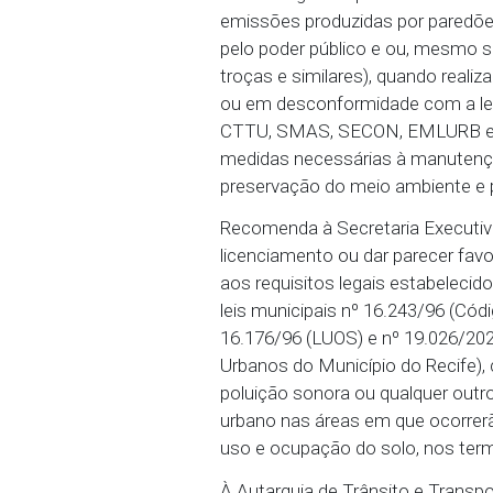
eventos carnavalescos p
que venham causar polui
poluidora; responsabiliz
dos equipamentos utiliza
nº 18.211/16 e decreto 
À Secretaria de Defesa 
ao Chefe da Polícia Civi
do sossego nas prévias
emissões produzidas por
pelo poder público e ou
troças e similares), qu
ou em desconformidade 
CTTU, SMAS, SECON, EM
medidas necessárias à 
preservação do meio amb