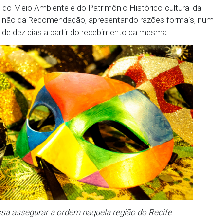
cia Sanitária Municipal (VISA) é no sentido de estab
nuição e prevenção dos problemas sanitários e fiscal
s especificamente, as barracas autorizadas a vende
s carnavalescos, interditando aqueles que apresent
de Manutenção e Limpeza Urbana da Cidade do Rec
dos resíduos sólidos, nas vias públicas, sobretudo n
scos da ZEPH-05 bem como nos entornos, além de a
ão de logradouros, a ampliação da iluminação públic
vitar acidentes, sobretudo nos locais de maior con
 dar ciência à 13ª Promotoria de Justiça de Defesa
 proteção do Meio Ambiente e do Patrimônio Históri
tamento ou não da Recomendação, apresentando raz