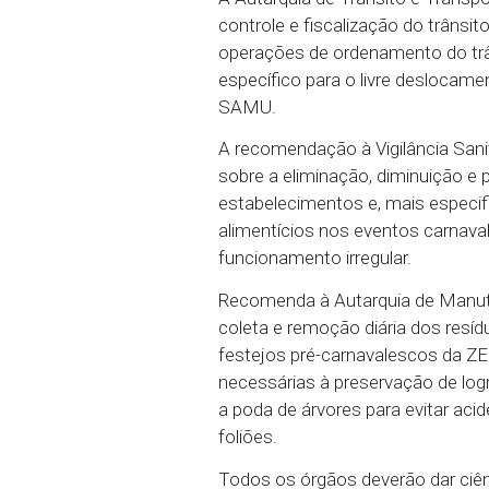
Recomenda à Secretaria 
licenciamento ou dar pa
aos requisitos legais es
leis municipais nº 16.24
16.176/96 (LUOS) e nº 
Urbanos do Município do 
poluição sonora ou qua
urbano nas áreas em que
uso e ocupação do solo,
À Autarquia de Trânsit
controle e fiscalização
operações de ordenamen
específico para o livre 
SAMU.