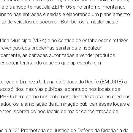
Executiva de Controle Urbano (SECON) não licenciar,
recer favorável a quaisquer agremiações e evento
tabelecidos pela lei estadual nº 14.133/10 (Lei de Gr
3/96 (Código do Meio Ambiente e do Equilíbrio Ecológ
19.026/2022 (Código de Limpeza Urbana e Manejo de
Recife), com vistas a impedir práticas abusivas qu
lquer outro tipo de poluição, bem como promover o
 ocorrerão as prévias carnavalescas, de modo a ver
 nos termos da LUOS e demais legislações aplicávei
o e Transporte Urbano do Recife (CTTU) recomenda 
 do trânsito e o transporte naquela ZEPH-05 e no en
to do trânsito nas entradas e saídas e elaborando
deslocamento de veículos de socorro - Bombeiros, a