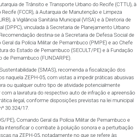
ezembro do Diário Oficial Eletrônico do Ministério Pú
era que a partir da Recomendação, a atuação dos
naquela região do Recife e garantir os direitos do
Recomendação é direcionada às secretarias de Meio
, de Cultura (SECULT) e à Secretaria Executiva de C
CON); à Autarquia de Trânsito e Transporte Urbano d
Cidade do Recife (FCCR), à Autarquia de Manutençã
fe (EMLURB), à Vigilância Sanitária Municipal (VISA) 
io Cultural (DPPC), vinculada à Secretaria de Plan
tadual a Recomendação destina-se à Secretaria de 
omando Geral da Polícia Militar de Pernambuco (
retaria de Cultura do Estado de Pernambuco (SECULT
o e Artístico de Pernambuco (FUNDARPE).
biente e Sustentabilidade (SMAS), recomenda a fis