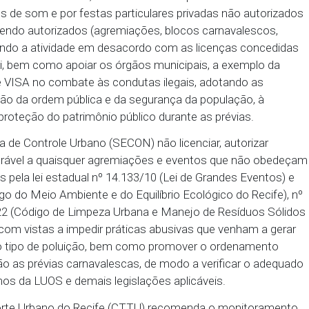
romovidos naquela ZEPH-05, com vistas a impedir p
ção sonora ou qualquer outro tipo de atividade pot
a o infrator com a lavratura do respectivo auto de in
dos na prática ilegal, conforme disposições previstas
municipal nº 30.324/17.
Social (SDS/PE), Comando Geral da Polícia Militar 
l recomenda intensificar o combate à poluição sonor
 carnavalescas na ZEPH-05, notadamente no que se 
 paredões de som e por festas particulares privada
, mesmo sendo autorizados (agremiações, blocos ca
ando realizando a atividade em desacordo com as lic
com a lei, bem como apoiar os órgãos municipais, 
LURB e VISA no combate às condutas ilegais, ad
manutenção da ordem pública e da segurança da pop
iente e proteção do patrimônio público durante as 