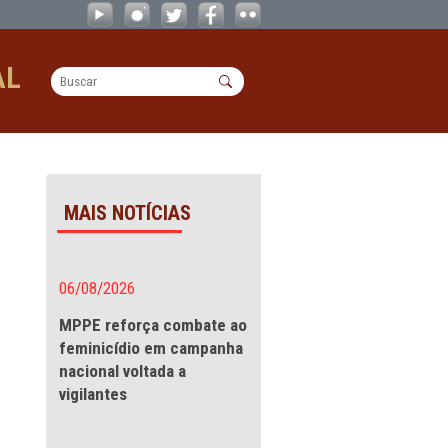
e as prévias carnavalescas no Poço d
OPERACIONAL
as carnavalescas no
MAIS NOTÍCIAS
mento de
06/08/2026
o Poço da
MPPE reforça combate a
feminicídio em campanha
nacional voltada a