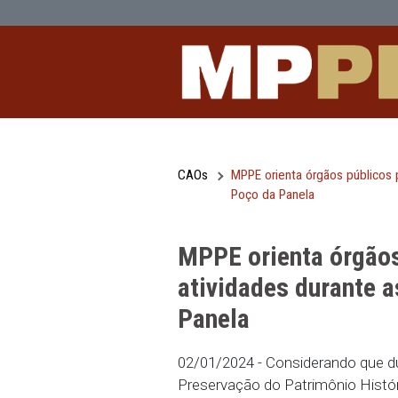
MPPE orienta órgãos públicos para d
Pular para o Conteúdo principal
CAOs
MPPE orienta órgãos
Poço da Panela
MPPE orienta ó
atividades dur
Panela