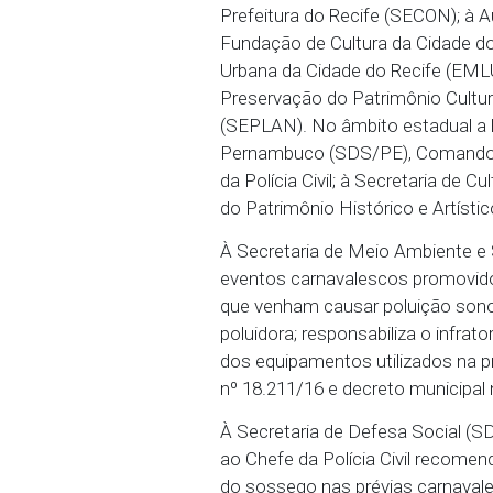
na edição do dia 20 de d
Pernambuco. O MPPE esp
possa assegurar a ordem 
Na esfera municipal, a 
Sustentabilidade (SMAS)
Prefeitura do Recife (SE
Fundação de Cultura da 
Urbana da Cidade do Reci
Preservação do Patrimôn
(SEPLAN). No âmbito es
Pernambuco (SDS/PE), C
da Polícia Civil; à Sec
do Patrimônio Históric
À Secretaria de Meio Am