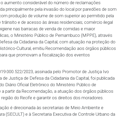
do que durante as prévias carnavalescas na Zona E
o Histórico-Cultural 05 (ZEPH-05), que constitui o S
no, ocorre o aumento considerável do número de r
ora, causada principalmente pela invasão do local p
s privadas com produção de volume de som superior 
stornos de trânsito e de acesso às áreas residenciais
 falta de higiene nas barracas de venda de comidas 
s vias públicas, o Ministério Público de Pernambuco
stiça de Defesa da Cidadania da Capital, com atuaç
imônio Histórico-Cultural, emitiu Recomendação ao
 estadual para que promovam a fiscalização dos eve
ZEPH-05.
P nº 02019.000.522/2023, assinada pelo Promotor 
Promotoria de Justiça de Defesa da Cidadania da Capi