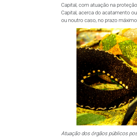
A recomendação à Vigilân
sobre a eliminação, dimi
estabelecimentos e, mai
alimentícios nos evento
funcionamento irregular.
Recomenda à Autarquia 
coleta e remoção diária 
festejos pré-carnavale
necessárias à preservaç
a poda de árvores para e
foliões.
Todos os órgãos deverão
Capital, com atuação na
Capital, acerca do aca