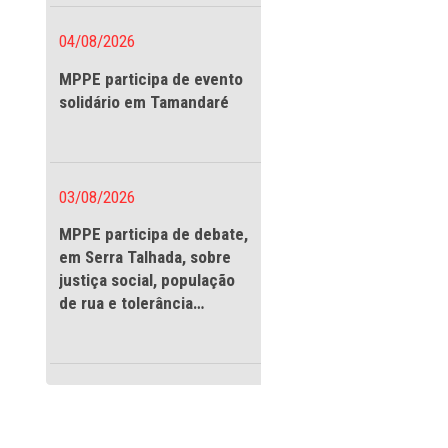
vigilantes
special de
ítio Histórico
eclamações
or paredões de som
04/08/2026
ao permitido pela
MPPE participa de evento
; comércio ilegal
solidário em Tamandaré
e maior
 (MPPE), através
ão na proteção do
s órgãos públicos
03/08/2026
ntos
MPPE participa de debate
em Serra Talhada, sobre
de Justiça Ivo
justiça social, população
tal, foi publicada
de rua e tolerância